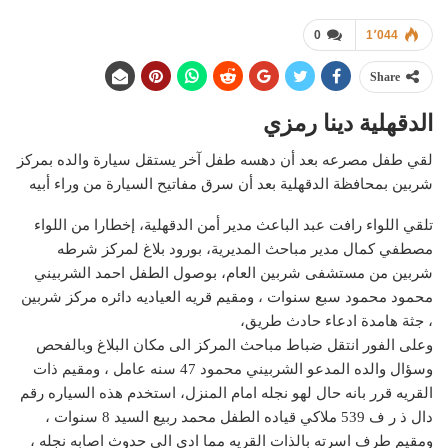
0
1٬044
Share
الدقهلية دينا رمزي
لقي طفل مصرعه بعد أن دهسه طفل آخر يستقل سيارة والده بمركز
شربين بمحافظة الدقهلية بعد أن سرق مفاتيح السيارة من وراء أبيه
تلقي اللواء رافت عبد الباعث مدير أمن الدقهلية، إخطارا من اللواء
مصطفي كمال مدير مباحث المديرية، بورود بلاغ لمركز شرطه
شربين من مستشفى شربين العام، بوصول الطفل احمد الشربيني
محمود محمود سبع سنوات ، ومقيم قريه العياديه دائره مركز شربين
، جثة هامدة ادعاء حادث طريق،
وعلى الفور انتقل ضباط مباحث المركز الى مكان البلاغ وبالفحص
وسؤال والده المدعو الشربيني محمود 47 سنه عامل ، ومقيم ذات
القريه قرر بانه حال لهو نجله امام المنزل، استخدم هذه السياره رقم
دال ذ ر ف 539 ملاكي قياده الطفل محمد ربيع السيد 8 سنوات ،
ومقيم طرف اسرته بالذات القريه مما ادى الى حدوث اصابه نجله ،