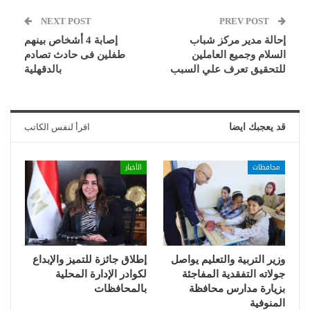
NEXT POST
PREV POST
إحالة مدير مركز شباب
إصابة 4 أشخاص بينهم
السلام وجميع العاملين
طفلين فى حادث تصادم
للتحقيق تعرف علي السبب
بالدقهلية
قد يعجبك ايضا
اقرأ لنفس الكاتب
محافظات
الأخبار
وزير التربية والتعليم يواصل
إطلاق جائزة للتميز والإبداع
جولاته التفقدية المفاجئة
لكوادر الإدارة المحلية
بزيارة مدارس محافظة
بالمحافظات
المنوفية