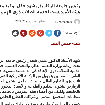
رئيس جامعة الزقازيق يشهد حفل توقيع م
هيئة الأميديست لخدمة الطلاب ذوى الهمم
Last updated
يونيو 25, 2022
By
Webadmin
Share
كتب/ حسين السيد
شهد الأستاذ الدكتور عثمان شعلان رئيس جامعة الزق
خدمية للطلاب ذوي الإعا
نائب وزير التعليم العالى والبحث العلمى لشئون ا
الزقازيق لشئون التعليم والطلاب، والأستاذ الدكتور ا
بالجامعة، ولفيف من أعضاء هيئة التدريس بالجامعا
منظمات المجتمع المدنى، وشركات القطاع الخاص.
شهدت المراسم كلمات ترحيبية من مارك درايفر القائم