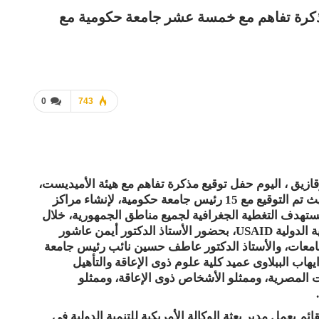
ذكرة تفاهم مع خمسة عشر جامعة حكومية مع
0
743
ازيق ، اليوم حفل توقيع مذكرة تفاهم مع هيئة الأميديست،
تحت رعاية وزارة التعليم العالي والبحث العلمى، حيث تم التوقيع مع 15 رئيس جامعة حكومية، لإنشاء مراكز
قة في 15 جامعة مصرية، تستهدف التغطية الجغرافية لجميع مناطق الجمهورية، خلال
العامين المقبلين بتمويل من الوكالة الأمريكية للتنمية الدولية USAID، بحضور الأستاذ الدكتور أيمن عاشور
لجامعات، والأستاذ الدكتور عاطف حسين نائب رئيس جامعة
يهاب الببلاوى عميد كلية علوم ذوى الإعاقة والتأهيل
ت المصرية، وممثلو الأشخاص ذوى الإعاقة، وممثلو
 بعمل مدير بعثة الوكالة الأمريكية للتنمية الدولية في