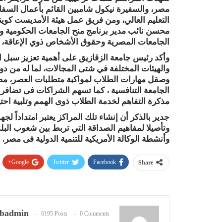
مصر، والسفيرة نيكول شامبين القائم بأعمال السفارة
التعليم العالي، ومن فريق عمل هيئة الأمديست كوين
محسن نائب مدير برنامج منح الجامعات الحكومية و
الجامعات المصرية وحقوق الأشخاص ذوي الإعاقة، 
وأكد رئيس جامعة الزقازيق على أهمية تعزيز سبل ا
والهيئات المختلفة في شتى المجالات، لما له من دور 
وصقل مهارات الطلاب لمواكبة متطلبات العصر، مضيف
الجامعة التنافسية ، كما تسهم الشراكات فى تضافر 
مذكرة التفاهم لخدمة الطلاب ذوى الهمم وتلبية احتي
جدير بالذكر أن إنشاء تلك المراكز يعتبر امتداداً لج
وتأصيلا لمفاهيم الصداقة التي تربط بين شعوب الب
وأنشطة الوكالة الأمريكية للتنمية الدولية فى مصر.
Google+
Twitter
Facebook
Share
badmin
6195 Posts
0 Comments