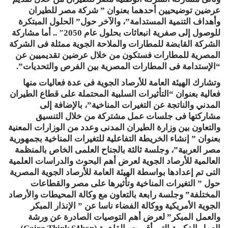
عرضين توضيحيين أحدهما بعنوان ” شركة مصر للطيران
وأهداف التنمية المستدامة”، والآخر حول” الحلول المبتكرة
للوصول إلى صفرية انبعاثات بحلول عام 2050″ .. أما مشاركة
الشركة القابضة للمطارات والملاحة الجوية ممثلة فى الشركة
المصرية للمطارات فستكون من خلال عرضين تقديميين عن
“الإستدامة فى المطارات المصرية بين الفرص والتحديات”.
وتشارك الهيئة العامة للأرصاد الجوية فى عدة فعاليات منها
فعالية بعنوان “التأثيرات السلبية المحتملة على قطاع الطيران
المدني والناتجة عن التغيرات المناخية”، بالإضافة إلى
مشاركتها فى جلسات عمل مشتركة من خلال التنسيق
والتعاون بين وزارة الطيران المدنى وعدد من الوزارات المعنية
بعنوان ” إنشاء الخريطة التفاعلية للتغيرات المناخية بجمهورية
مصر العربية”، وجلسة ثالثة بالجناح العلمى الخاص بالمنظمة
العالمية للأرصاد الجوية لعرض أهم البحوث والدراسات العلمية
التى تم إعدادها بواسطة الهيئة العامة للأرصاد الجوية المصرية
حول ” التغيرات المناخية وتأثيرها على مصر والقطاعات
المختلفة” وجلسة رابعة بالتعاون مع وكالة المحيطات والأرصاد
الجوية الأمريكية ووكالة الفضاء ناسا عن ” الإنذار المبكر
والعمل المبكر” لعرض أهم التوصيات الصادرة عن ورشة