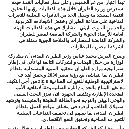
تبدأ اعتباراً من غدٍ الخميس وعلى مدار فعاليات القمة حيث
تستعرض وزارة الطيران خلال هذه الفعاليات رؤيتها لتحقيق
التنمية المستدامة وسبل الحد من التأثيرات السلبية للتغيرات
المناخية على صناعة الطيران وخفض الانبعاثات الكربونية
والحد من التلوث البيئي .. تشارك في هذه الفعاليات الهيئة
العامة للأرصاد الجوية والشركة القابضة لمصر للطيران
والشركة القابضة للمطارات والملاحة الجوية ممثلة فى
الشركة المصرية للمطارات.
وصرح الفريق محمد عباس وزير الطيران المدنى أن مشاركة
الوزارة من خلال الهيئات والشركات التابعة لها تأتى فى إطار
استراتيجية وزارة الطيران لتحقيق التنمية المستدامة بقطاع
الطيران بما يتماشى مع رؤية مصر 2030 ويحقق أهداف
الاستراتيجية الوطنية للتغيرات المناخية 2050 من أجل التكيف
مع تغير المناخ والحد من آثاره السلبية وفقاً لاتفاقية الأمم
المتحدة الإطارية وتكثيف الجهود التى تعزز البحث العلمى
والوعى البيئى والتوجه نحو الطاقة النظيفة والمتجددة وترشيد
استهلاك الطاقة والوقود فى مختلف مواقع العمل بقطاع
الطيران المدنى بما يسهم فى تخفيف التداعيات السلبية
للتغيرات المناخية وتحقيق النمو الاقتصادى.
وتأتى مشاركة الشركة الوطنية مصر للطيران من خلال تقديم