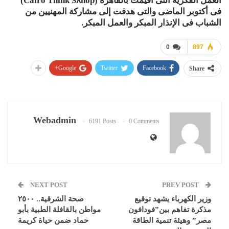
العمل الفكرية التى أقيمت بالقاهرة (Cairo Think S٨hop)
فى أكتوبر الماضى والتى هدفت إلى مشاركة المهنيين من
الشباب فى الإنذار المبكر والعمل المبكر.
0
897
Google+
Twitter
Facebook
Share
Webadmin
6191 Posts
0 Comments
NEXT POST
PREV POST
وزير الكهرباء يشهد توقيع
صحة الشرقية.. ٢٥٠٠
مذكرة تفاهم بين”فودافون
مواطن بالقافلة الطبية بأبو
مصر” وهيئة تنمية الطاقة
حماد ضمن حياة كريمة