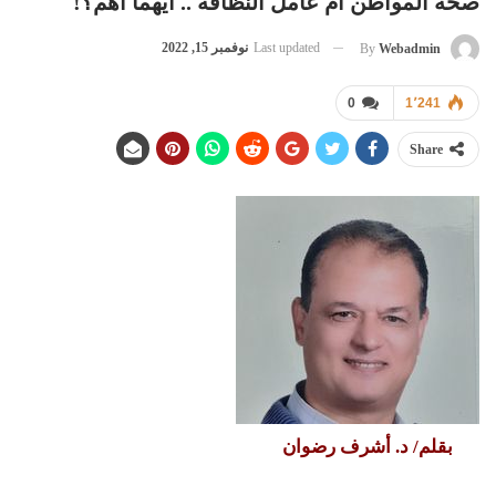
صحة المواطن أم عامل النظافة .. أيهما أهم؟!
Last updated
نوفمبر 15, 2022
By
Webadmin
0
1٬241
Share
بقلم/ د. أشرف رضوان