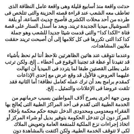
حدثت واقعة منذ أسابيع قليلة وهى واقعة عامل النظافة الذى
تعاطف معه الشعب عند قراءة قصته الحزينة والتى تتلخص فى
طرده من أحد محلات الكشرى فأصبح حديث الساعة، أو بلغة
السوشيال ميديا الجديدة تريند. وبعد ما أُسدل الستار على قصة
فتاة “الكدا كدا” والتى قدمت شيئا جديدا للشعب وهو جملة
كدا كدا التى تكررها فى كل كلامها إلى أن أصبحت تريند حققت
ملايين المشاهدات.
وعندما نتوقف عند هاتين الظاهرتين نلاحظ أننا لم نحظ بأشياء
قد تفيدنا أو عظة قد تجنبنا الوقوع فى أخطاء .. إلخ. ولكن ترتب
على بطلى القصتين طبقا لما يتردد فى الميديا أن انهالت
عليهما العروض، فالأول قد وقع عرض مع إحدى الإذاعات
كمقدم برامج بعد أن ترك عمله كعامل نظافة! أما الثانية فقد
تلقت عروضا فى الإعلانات والتمثيل .. إلخ.
ومن جهة أخرى يصرخ آلاف المواطنين بسبب حرمانهم من
الخدمة الطبية التى تُقدم فى أحد المراكز الطبية التى يُعالج بها
الفقراء ومعدومى ومحدودى الدخل نتيجة حكم محكمة بإخلاء
المركز دون أن تتدخل الحكومة بتوفير بديل أو شراء المركز أو
اتخاذ إجراءات نزع الملكية للمنفعة العامة وتعويض الملاك
لكى لا تتوقف الخدمة الطبية، ولكن اكتفت بالمشاهدة دون