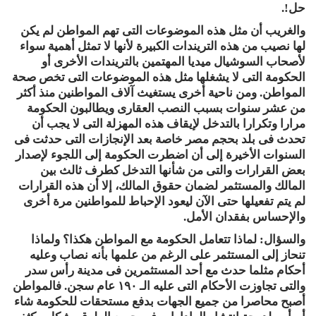
حل!.
والغريب أن مثل هذه الموضوعات التى تهم المواطن لم يكن
لها نصيب من هذه التريندات الكبيرة لأنها لا تمثل أهمية سواء
لأصحاب السوشيال ميديا المهتمين بالتريندات الأخرى أو
الحكومة التى لا يشغلها مثل هذه الموضوعات التى تخص صحة
المواطن. ومن ناحية أخرى يستغيث آلاف المواطنين منذ أكثر
من عشر سنوات بسبب النصب العقارى ويطالبون الحكومة
مرارا وتكرارا بالتدخل لإيقاف هذه المهزلة التى لا يجب أن
تحدث فى بلد بحجم مصر خاصة بعد الإنجازات التى حدثت فى
السنوات الأخيرة إلى أن اضطرت الحكومة إلى اللجوء لإصدار
بعض القرارات والتى من شأنها التدخل كطرف ثالث بين
المالك والمستثمر لضمان حقوق المالك، إلا أن هذه القرارات
لم يتم تفعيلها حتى الآن ليعود الإحباط للمواطنين مرة أخرى
والإحساس بفقدان الأمل.
والسؤال: لماذا تتعامل الحكومة مع المواطن هكذا؟ ولماذا
تنحاز إلى المستثمر على الرغم من علمها بأنه نصاب وعليه
أحكام مثلما حدث مع أحد المستثمرين فى مدينة رأس سدر
والتى تجاوزت الأحكام التى عليه الـ ١٩٠ عام سجن. فالمواطن
أصبح محاصرا من جميع الجهات بدفع مستحقات للحكومة شاء