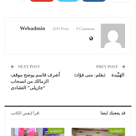
Webadmin
6191 Posts
0 Comments
NEXT POST
PREV POST
الهَبِّيدة (بقلم: منى فؤاد)
أشرف قاسم يوضح موقف
الزمالك من انسحاب
“جازيلى” التشادى
قد يعجبك ايضا
اقرأ لنفس الكاتب
تكنولوجيا
تكنولوجيا