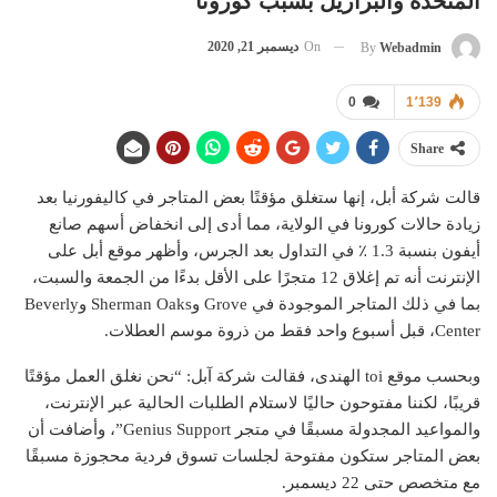
المتحدة والبرازيل بسبب كورونا
On
ديسمبر 21, 2020
By
Webadmin
0
1٬139
Share
قالت شركة أبل، إنها ستغلق مؤقتًا بعض المتاجر في كاليفورنيا بعد
زيادة حالات كورونا في الولاية، مما أدى إلى انخفاض أسهم صانع
أيفون بنسبة 1.3 ٪ في التداول بعد الجرس، وأظهر موقع أبل على
الإنترنت أنه تم إغلاق 12 متجرًا على الأقل بدءًا من الجمعة والسبت،
بما في ذلك المتاجر الموجودة في Grove وSherman Oaks وBeverly
Center، قبل أسبوع واحد فقط من ذروة موسم العطلات.
وبحسب موقع toi الهندى، فقالت شركة آبل: “نحن نغلق العمل مؤقتًا
قريبًا، لكننا مفتوحون حاليًا لاستلام الطلبات الحالية عبر الإنترنت،
والمواعيد المجدولة مسبقًا في متجر Genius Support”، وأضافت أن
بعض المتاجر ستكون مفتوحة لجلسات تسوق فردية محجوزة مسبقًا
مع متخصص حتى 22 ديسمبر.