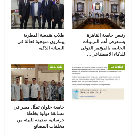
رئيس جامعة القاهرة
طلاب هندسة المطرية
يستعرض أهم الترتيبات
يبتكرون منهجية فعالة فى
الخاصة بالمؤتمر الدولى
الصيانة الذكية
للذكاء الاصطناعى…
تكنولوجيا
تكنولوجيا
جامعة حلوان تمثّل مصر في
مسابقة دولية بخلطة
خرسانية صديقة للبيئة من
مخلفات المصانع