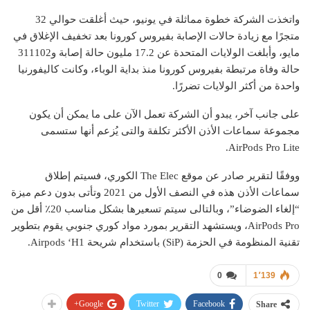
واتخذت الشركة خطوة مماثلة في يونيو، حيث أغلقت حوالي 32
متجرًا مع زيادة حالات الإصابة بفيروس كورونا بعد تخفيف الإغلاق في
مايو، وأبلغت الولايات المتحدة عن 17.2 مليون حالة إصابة و311102
حالة وفاة مرتبطة بفيروس كورونا منذ بداية الوباء، وكانت كاليفورنيا
واحدة من أكثر الولايات تضررًا.
على جانب آخر، يبدو أن الشركة تعمل الآن على ما يمكن أن يكون
مجموعة سماعات الأذن الأكثر تكلفة والتى يُزعم أنها ستسمى
AirPods Pro Lite.
ووفقًا لتقرير صادر عن موقع The Elec الكوري، فسيتم إطلاق
سماعات الأذن هذه في النصف الأول من 2021 وتأتى بدون دعم ميزة
“إلغاء الضوضاء”، وبالتالى سيتم تسعيرها بشكل مناسب 20٪ أقل من
AirPods Pro، ويستشهد التقرير بمورد مواد كوري جنوبي يقوم بتطوير
تقنية المنظومة في الحزمة (SiP) باستخدام شريحة Airpods ‘H1.
0
1٬139
Google+
Twitter
Facebook
Share