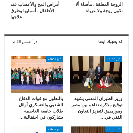
الزوجة المعلقة.. مأساة ألا
أمراض المخ والأعصاب عند
تكون زوجة ولا عزباء
الأطفال.. أسبابها وطرق
علاجها
قد يعجبك ايضا
اقرأ لنفس الكاتب
غير مصنف
غير مصنف
وزير الطيران المدني يشهد
بالتعاون مع قوات الدفاع
توقيع مذكرة تفاهم بين مصر
الشعبي والعسكري أوائل
وموزمبيق لتعزيز التعاون
طلاب جامعة العاصمة
الفني في…
يشاركون في احتفالية…
غير مصنف
غير مصنف