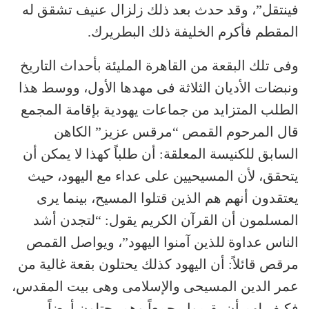
فينتقل”، وقد حدث بعد ذلك زلزال عنيف تشقق له
المقطم فأكرم الخليفة ذلك البطريرك.
وفى تلك البقعة من القاهرة المليئة بأحداث التاريخ
ونبضات الأديان الثلاثة فى مهدها الأول، ووسط هذا
الطلب المتزايد من جماعات يهودية بإقامة المجمع
قال المرحوم القمص “مرقس عزيز” الكاهن
السابق للكنيسة المعلقة: أن طلباً كهذا لا يمكن أن
يتحقق، لأن المسيحيين على عداء مع اليهود، حيث
يعتقدون أنهم هم الذين قتلوا المسيح، بينما يرى
المسلمون أن القرآن الكريم يقول: “لتجدن أشد
الناس عداوة للذين آمنوا اليهود”، ويواصل القمص
مرقص قائلاً: أن اليهود كذلك يحتلون بقعة غالية من
عمر الدين المسيحى والإسلامى وهى بيت المقدس،
فكيف لهم أن يقيموا مجمعاً وهم يحتلون أرضاً