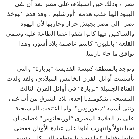
نصر”، وذلك حين استيلاءه على مصر بعد أن نفى
اليهود إليها عقب هدمه “أورشليم”. وقد قدم “نبوخذ
نصر” إلى مصر بجيش جرار وحاربها لأن اليهود
والساكنين فيها كانوا شقوا عصا الطاعة عليه وسمى
القلعة “بابليون” كإسم عاصمة بلاد أشور، وهذا
يوافق ما جاء بارميا.
وتوجد بالمنطقة كنيسة القديسة “بربارة” والتى
تأسست أوائل القرن الخامس الميلادى، ولقد ولدت
الفتاة الجميلة “بربارة” فى أوائل القرن الثالث
المسيحى بنيكوميديا إحدى بلاد الشرق من أب غنى
وثنى أسمه “ديفوروس”. ولما اعتنقت المسيحية
على يد العلامة المصرى “اوريجانوس” فضلت أن
تحيا بتولاً وانتهرت أباها على عبادة الأوثان فقضى
عليها وقتلها. كما توجد بالمنطقة التى كانت تسمى