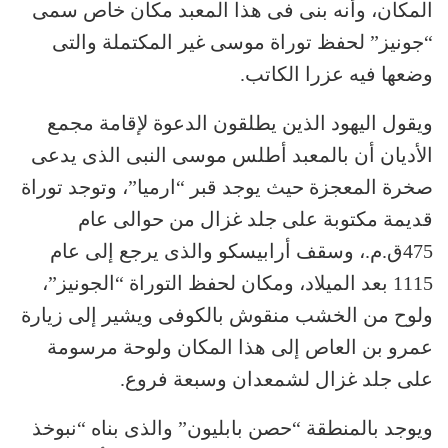
المكان، وأنه بنى فى هذا المعبد مكان خاص سمى
“جونيز” لحفظ توراة موسى غير المكتملة والتى
وضعها فيه عزرا الكاتب.
ويقول اليهود الذين يطلقون الدعوة لإقامة مجمع
الأديان أن بالمعبد أطلس موسى النبى الذى يدعى
صخرة المعجزة حيث يوجد قبر “ارميا”، وتوجد توراة
قديمة مكتوبة على جلد غزال من حوالى عام
475ق.م.، وسقف أرابيسكو والذى يرجع إلى عام
1115 بعد الميلاد، ومكان لحفظ التوراة “الجونيز”،
ولوح من الخشب منقوش بالكوفى ويشير إلى زيارة
عمرو بن العاص إلى هذا المكان ولوحة مرسومة
على جلد غزال لشمعدان وسبعة فروع.
ويوجد بالمنطقة “حصن بابليون” والذى بناه “نبوخذ