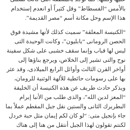
بالأمس “الفسطاط” وقل كثيراً أو انعدم إستخدام
هذا الإسم وحل مكانة أسم “مصر القديمة”.
“الكنيسة المعلقة” سميت كذلك لأنها مشيدة فوق
الحصن الرومانى “بابليون”، وكانت الوحيدة التى
ليس لها قباب وإنما سقف خشبى على شكل سفينة
نوح والتى تشير إلى الخلاص، ويرجع بناؤها إلى
أواخر القرن الثالث وأوائل الرابع الميلادى، وقد عثر
بها على رسومات حائطية للألهة الوثنية للرومان،
ويذكر حادث طريف عن هذه الكنيسة أن الخليفة
“المعز لدين الله”، والذى طلب من الأنبا إبرام
البطريرك الثانى والستين نقل جبل المقطم عملاً بما
جاء بإنجيل متى: “لو كان لكم إيمان مثل حبة خردل
لكنتم تقولون لهذا الجبل أنتقل من هنا إلى هناك