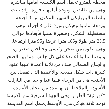
محطة للمترو تحمل اسم الكنيسة أمامها مباشرة،
وهى من طابقين. وتوجد أمامها نافورة، وقد بنيت
بالطابع البازيليكى الشهير المكون من 3 أجنحة
وردهة أمامية وهيكل يتوزع على 3 أجزاء، وهى
مستطيلة الشكل، وصغيرة نسبيا فأبعادها حوالى
23.5 متر طولا و185 مترا عرضا و95 مترا ارتفاعا.
وهى تتكون من صحن رئيسى وجناحين صغيرين،
وبينهما ثمانية أعمدة على كل جانب، وما بين الصحن
والجناح الشمالى صف من ثلاثة أعمدة عليها عقود
كبيرة ذات شكل مدبب، والأعمدة التى تفصل بين
الأجنحة هى من الرخام فيما عدا واحدا من البازلت
الأسود، والملاحظ أن بها عدد من تيجان الأعمدة
“كورنثية” الطراز. وفى الجهة الشرقية من الكنيسة
توجد ثلاثة هياكل هى: الأوسط يحمل اسم القديسة