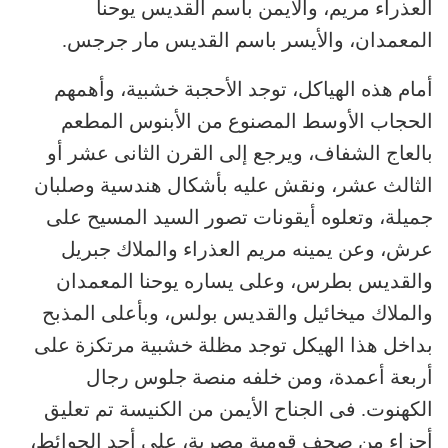
العذراء مريم، والأيمن باسم القديس يوحنا
المعمدان، والأيسر باسم القديس مار جرجس.
أمام هذه الهياكل، توجد الأحجبة خشبية، وأهمهم
الحجاب الأوسط المصنوع من الأبنوس المطعم
بالعاج الشفاف، ويرجع إلى القرن الثانى عشر أو
الثالث عشر، ونقش عليه بأشكال هندسية وصلبان
جميلة، وتعلوه أيقونات تصور السيد المسيح على
عرش، وعن يمينه مريم العذراء والملاك جبريل
والقديس بطرس، وعلى يساره يوحنا المعمدان
والملاك ميخائيل والقديس بولس، وبأعلى المذبح
بداخل هذا الهيكل توجد مظلة خشبية مرتكزة على
أربعة أعمدة، ومن خلفه منصة جلوس رجال
الكهنوت. فى الجناح الأيمن من الكنيسة تم تعليق
أجزاء من صحف قومية مصرية، على أحد الحوائط،