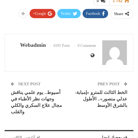
0
1٬742
Google+
Twitter
Facebook
Share
Webadmin
6191 Posts
0 Comments
NEXT POST
PREV POST
الخط الثالث للمترو «إمبابة-
أسيوط.. يوم علمي يناقش
عدلي منصور».. الأطول
وجهات نظر الأطباء في
بالشرق الأوسط
مجال علاج السكري والكلي
والقلب
قد يعجبك ايضا
اقرأ لنفس الكاتب