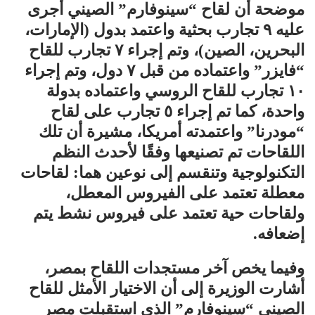
موضحة أن لقاح “سينوفارم” الصيني أجرى
عليه ٩ تجارب بحثية واعتمد بدول (الإمارات،
البحرين، الصين)، وتم إجراء ٧ تجارب للقاح
“فايزر” واعتماده من قبل ٧ دول، وتم إجراء
١٠ تجارب للقاح الروسي واعتماده بدولة
واحدة، كما تم إجراء ٥ تجارب على لقاح
“مودرنا” واعتمدته أمريكا، مشيرة أن تلك
اللقاحات تم تصنيعها وفقًا لأحدث النظم
التكنولوجية وتنقسم إلى نوعين هما: لقاحات
معطلة تعتمد على الفيروس المعطل،
ولقاحات حية تعتمد على فيروس نشط يتم
إضعافه.
وفيما يخص آخر مستجدات اللقاح بمصر،
أشارت الوزيرة إلى أن الاختيار الأمثل للقاح
الصيني “سينوفارم” الذي استقبلت مصر