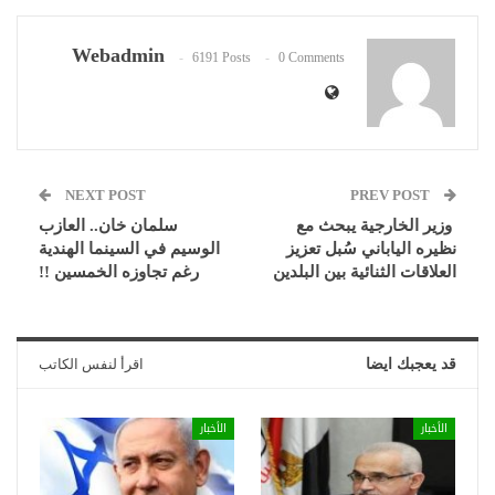
Webadmin
6191 Posts
0 Comments
NEXT POST
PREV POST
وزير الخارجية يبحث مع
سلمان خان.. العازب
نظيره الياباني سُبل تعزيز
الوسيم في السينما الهندية
العلاقات الثنائية بين البلدين
رغم تجاوزه الخمسين !!
قد يعجبك ايضا
اقرأ لنفس الكاتب
الأخبار
الأخبار