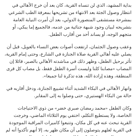
بداية المشهد، الذي لن تنساه القرية، كان بعد أن خرج الأهالي في
انتظار وصول الجثة بعد الانتهاء من تشريحها بمعرفة الطب الشرعي
بمشرحة مستشفى المنصورة الدولي، بعد أن أمرت النيابة العامة
بتشريحه لبيان وجود شبهة جنائية من عدمه، فالجميع إما يبكي، أو
متجهم الوجه، أو يساند أحد من أقارب الطفل.
وعقب وصول الجثمان، ارتفعت أصوات بعض النساء بالعويل، قبل أن
يصلي عليه أهالي القرية صلاة الجنازة في الشارع، وحتى إمام القرية،
تأثر برحيل الطفل، وظهر ذلك في مناشدته الأهالي بالصبر، قائلا إن
المصاب «مصابنا كلنا وليست أسرة الطفل فقط، بل مصاب كل قرى
المنطقة، وهذه إرادة الله، هذه تذكرة لنا جميعا».
وانهار الأهالي في البكاء الشديد أثناء تشييع الجنازة، ودخل أقاربه في
حالة من البكاء الهستيري، حتى وصلوا به إلى المقابر.
وكان الطفل «محمد رمضان صبري خضر» من ذوي الاحتياجات
الخاصة، ولا يستطيع التكلم، اختفي يوم الثلاثاء الماضي، وخرجت
القرية تبحث عنه في كل مكان، وتتبعوا كاميرات المراقبة الموجودة
في القرية لعلهم يتوصلون إلى أن مكان ظهر به، إلا أنهم تأكدوا أنه لم