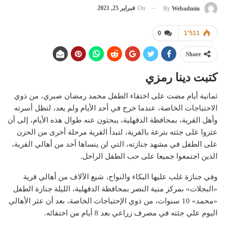
On
فبراير 25, 2021
By
Webadmin
0
1٬511
Share
كتبت دينا رمزي
ثمانية أيام مضت على اختفاء الطفل محمد رمضان صبري، من ذوي
الاحتياجات الخاصة، عندما خرج في أحد الأيام ولم يعد، لتظل أسرته
وأهل القرية، بمحافظة الدقهلية، يبحثون عنه طوال هذه الأيام، إلى أن
عثروا على جثته بترعة بالقرية، لتبدأ القرية مرحلة أخرى من الحزن
على الطفل في مشهد جنازته، التي لن ينساها أحد من أهالي القرية،
الذين اجتمعوا جميعا على حب الطفل الراحل.
وفي جنازة غلب عليها البكاء والنواح، شيع الآلاف من أهالي قرية
«البجلات» بمركز منية النصر بمحافظة الدقهلية، الليلة جنازة الطفل
«محمد» 10 سنوات، من ذوي الإحتياجات الخاصة، بعد أن عثر الأهالي
اليوم علي جثته في مصرف زراعي بعد 8 أيام من اختفائه.