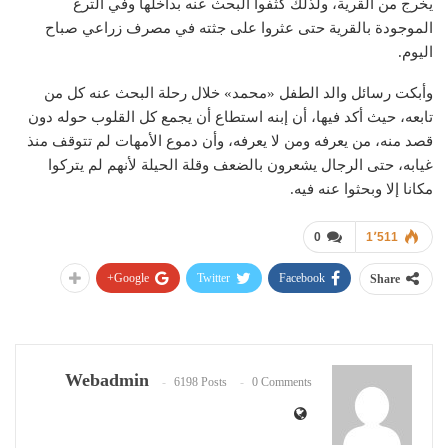
يخرج من القرية، ولذلك كثفوا البحث عنه بداخلها وفي الترع
الموجودة بالقرية حتى عثروا على جثته في مصرف زراعي صباح
اليوم.
وأبكت رسائل والد الطفل «محمد» خلال رحلة البحث عنه كل من
تابعه، حيث أكد فيها، أن إبنه استطاع أن يجمع كل القلوب حوله دون
قصد منه، من يعرفه ومن لا يعرفه، وأن دموع الأمهات لم تتوقف منذ
غيابه، حتى الرجال يشعرون بالضعف وقلة الحيلة لأنهم لم يتركوا
مكانا إلا وبحثوا عنه فيه.
0
1٬511
Google+
Twitter
Facebook
Share
Webadmin
6198 Posts
0 Comments