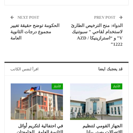
NEXT POST
PREV POST
الدواء: منح الترخيص الطارئ
الحكومة توضح حقيقة تغيير
لاستخدام لقاحي ” سبوتنيك
مجموع درجات الثانوية
V” و “استرازينيكا / AZD
العامة
1222”
قد يعجبك ايضا
اقرأ لنفس الكاتب
الأخبار
الأخبار
الجهاز القومي لتنظيم
في احتفالية لتكريم أوائل
الإتصالات يصدر بيانا
الثانوية العامة.. الجامعتان