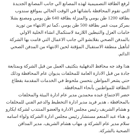
لرفع الطاقة التصميمية لهذه المصانع الي جانب المصانع الجديدة
التي تقوم المحافظة بانشائها في الوقت الحالي بمواقع سندوب
بطاقة 1200 طن يومي والمنزلة بطاقة 640 طن يومي ومصنع بشلا
بمركز ميت غمر بطاقة 500 طن يومي ،كما تم الانتهاء من توريد
خامات العزل والتبطين اللازمة لاستكمال انشاء الخلية الاولي
بالمدفن الصحي بقلابشو الي جانب الاعمال التي قامت بها الشركة
لتأهيل منطقة الاستقبال المؤقتة لحين الانتهاء من المدفن الصحي
الدائم.
هذا وقد جه محافظ الدقهلية بتكثيف العمل من قبل الشركة وبمتابعة
جادة من قبل الادارة العامة للمخلفات بديوان عام المحافظة وذلك
حتي يشعر المواطن بتحسن ملحوظ في الخدمات المقدمة بقطاع
النظافة للمواطنين بأنحاء المحافظة.
حضر الاجتماع عبده محمدين مدير عام ادارة البيئة والمخلفات
بالمحافظة ، هدير فريد مدير ادارة التخطيط والدعم الفني للمخلفات
و هشام الشريف رئيس مجلس الادارة والعضو المنتدب لشركة ايكارو
و. هناء عبد المنعم مستشار رئيس مجلس ادارة الشركة ولواء اسامه
سلام مدير عام الشركة و. مهاب هشام الشريف. مدير المدافن
الصحية بالشركة.