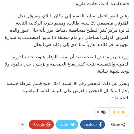
جثة هامدة، إدعاء حادث طریق.
وعلي الفور انتقل ضباط القسم إلي مكان البلاغ، وبسؤال نجل
المُتوفي مصطفي 29 سنة، طالب، ومقيم بقرية الركابية التابعة
لدائرة مركز كفر البطيخ بمحافظة دمياط، قرر بأنه حال عبور والده
الطريق الدولي الساحلي ، وأمام منطقة 15 مايو، اصطدمت به سيارة
مجهولة، فر قائدها هارباً مما أدي إلي وفاته في الحال.
وورد تقرير مفتش الصحة يفيد أن سبب الوفاة هبوط حاد بالدورة
الدموية والتنفسية نتيجة كسر بقاع الجمجمة و نزيف داخلي بالمخ، ولا
توجد شبهة جنائية.
وتحرر عن ذلك المحضر رقم 30 لسنة 2021 جنح قسم شرطة جمصة،
وجار استكمال الفحص والعرض علي النيابة العامة لمباشرة
التحقيقات
0
913
Google+
Twitter
Facebook
Share