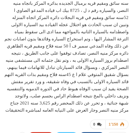
سنه سائق ومقيم قريه برمبال الجديده بدائره المركز باتجاه منيه
النصر، والسياره رقم د ل ، 8725 بيك اب قياده المدعو الصاوي ا
52سنه سائق ومقيم في قريه البجلات دائره المركز اتجاه المنزله
وتبين ان سبب الحادث هو اختلال عجله القياده بيد السياره الاولى
واصطدامه بالسياره الثانيه بالمواجهه مما ادى الى سقوط بمياه
الترعة المشار اليها ، وتم استخراج السياره وقائدها بدون اصابات نجم
عن ذلك وفاه المدعي سمير ف أ 50 سنه فلاح ومقيم قريه الطاهري
دائره مركز منيه النصر، تصادف توقفوا على جانب الطريق ، نتيجه
اصطدام بروز السياره الاولى به ، وتم نقل جثمانه الى مستشفى منيه
النصر المركزي ، وبسؤال قائد السيارتان تبادل للاتهامات فيما بينهم،
بسؤال شقيق المتوفي علام ا ع 45سنه فلاح ومقيم بذات القريه التهم
قائد السياره الاولى بالتسبب في وفاه شقيقه، و ورد تقرير مفتش
الصحة يفيد ان سبب الوفاه هبوط حاد في الدوره الدمويه والتنفسيه
ونزيف داخلي بالمخ نتيجه اصطدام الراس بجسم صلب، ولاتوجد
شبهة جنائية ، و تحرر عن ذلك المحضر رقم 3,625 سنه 2021 جناح
مركز منيه النصر وجار العرض على النيابه العامه لمباشره التحقيقات
0
1٬150