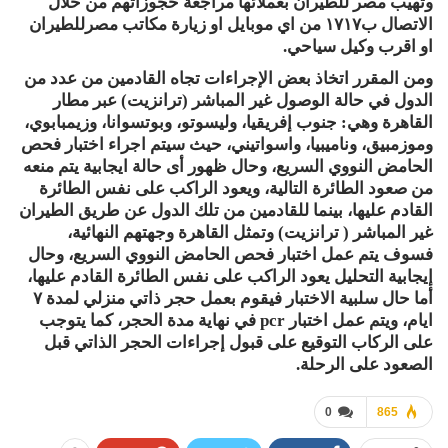
وتهيب مصر للطيران بعملائها مراجعة حجوزاتهم من خلال
الاتصال ب١٧١٧ من اي موبايل او زيارة مكاتب مصرللطيران
او اقرب وكيل سياحي.
ومن المقرر اتخاذ بعض الإجراءات تجاه القادمين من عدد من
الدول في حالة الوصول غير المباشر (ترانزيت) عبر مطار
القاهرة وهي: جنوب إفريقيا، وليسوتو، وبوتسوانا، وزيمبابوي،
وموزمبيق، وناميبيا، واسواتيني، حيث سيتم اجراء اختبار فحص
الحامض النووي السريع، وحال ظهور أى حالة ايجابية يتم منعه
من صعود الطائرة التالية، ويعود الراكب على نفس الطائرة
القادم عليها، بينما للقادمين من تلك الدول عن طريق الطيران
غير المباشر ( ترانزيت) وتمثل القاهرة وجهتهم النهائية،
فسوف يتم عمل اختبار فحص الحامض النووي السريع، وحال
إيجابية التحليل يعود الراكب على نفس الطائرة القادم عليها،
أما حال سلبية الاختبار فيقوم بعمل حجر ذاتي منزلي لمدة ٧
ايام، ويتم عمل اختبار pcr في نهاية مدة الحجر، كما يتوجب
على الركاب التوقيع على قبول إجراءات الحجر الذاتي قبل
الصعود على الرحلة.
0
865