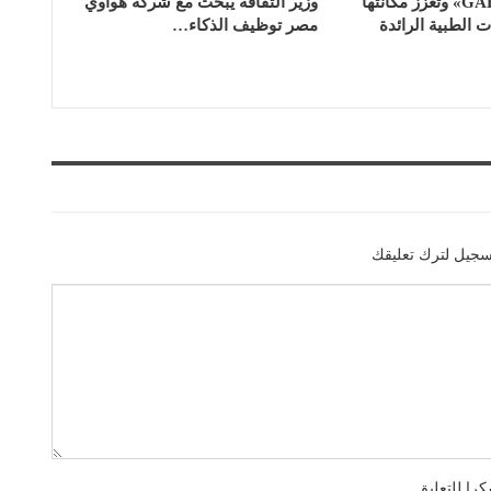
اعتماد «GAHAR» وتعزز مكانتها
وزير الثقافة يبحث مع شركة هواوي
الطبية الرائدة
مصر توظيف الذكاء…
سجيل لترك تعليقك
را للتعليق