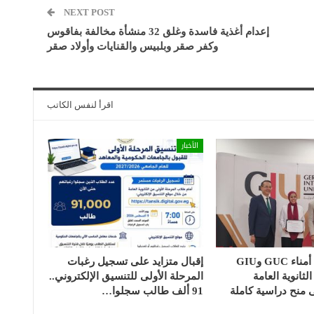
NEXT POST
إعدام أغذية فاسدة وغلق 32 منشأة مخالفة بفاقوس
وكفر صقر وبلبيس والقنايات وأولاد صقر
اقرأ لنفس الكاتب
الأخبار
رئيس مجلس أمناء GUC وGIU
إقبال متزايد على تسجيل رغبات
لثانوية العامة
المرحلة الأولى للتنسيق الإلكتروني..
 منح دراسية كاملة
91 ألف طالب سجلوا…