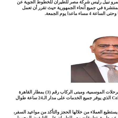
عمرو نبيل رئيس شركة مصر للطيران للخطوط الجوية عن
والمنتشرة في جميع أنحاء الجمهورية حيث تقرر أن تعمل
كما يمكن للعملاء التعامل مع مكاتب مبيعات مبني الرحلات الموسمية، ومبنى الركاب رقم (3) بمطار القاهرة
الدولي وكذا مركز الإتصالات التليفونية الـCall Center الذي يوفر جميع الخدمات على مدار الـ24 ساعة طوال
طيع العملاء من خلالها الحجز والتأكد من مواعيد السفر،
ى عن طريق تطبيقات مصرللطيران على التليفون المحمول