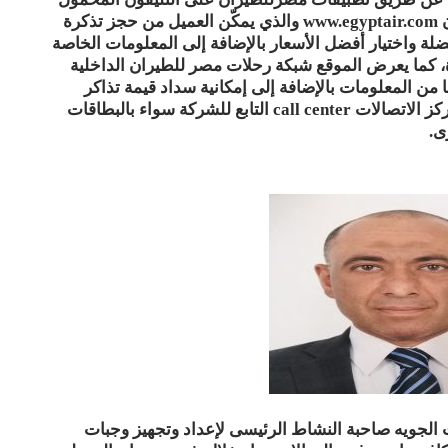
وأيضا عن طريق الموقـع الإلكتروني لمصـر للطيران www.egyptair.com والذي يمكّن العميل من حجز تذكرة
لة واختيار أفضل الأسعار بالإضافة إلى المعلومات الخاصة
ودة، كما يعرض الموقع شبكة رحلات مصر للطيران الداخلية
من المعلومات بالإضافة إلى إمكانية سداد قيمة تذاكر
السفر، وتعديل الحجز وتغيير خط السير من خلال مركز الاتصالات call center التابع للشركة سواء بالبطاقات
ى.
لجويه صاحبة النشاط الرئيسى لإعداد وتجهيز وجبات