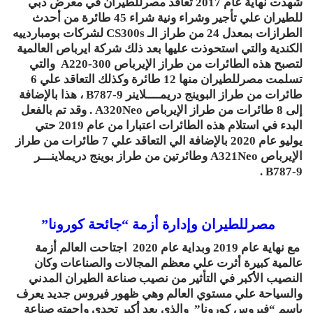
شهدت نهاية عام 2017 تعاقد مصرللطيران في معرض دبي
للطيران علي تأجير وشراء ونية شراء 45 طائرة من أحدث
الطرازات بمعدل 24 من طراز الـ CS300s لشركات بومباردييه
الكندية والتي استحوذت عليها بعد ذلك شركة ايرباص العالمية
لتصبح هذه الطائرات من طراز الإيرباص A220-300 والتي
تسلمت مصرللطيران منها 12 طائرة وكذلك التعاقد علي 6
طائرات من طراز البوينج دريمــــلاينر B787-9 ، هذا بالإضافة
إلى 8 طائرات من طراز الإيرباص A320Neo . وقد تم بالفعل
البدء في استلام هذه الطائرات اعتبارا من عام 2019 حتي
يوليو عام 2020 بالإضافة الي التعاقد علي 7 طائرات من طراز
الإيرباص A321Neo وطائرتين من طراز بوينج دريملاينـــر
B787-9 .
مصرللطيران وإدارة أزمة “جائحة كورونا”
مع نهاية عام 2019 وبداية عام 2020 اجتاحت العالم أزمة
عالمية كبيرة أثرت علي معظم المجالات والصناعات وكان
النصيب الأكبر في التأثير من نصيب صناعة الطيران المدني
والسياحة علي مستوي العالم وهي ظهور فيروس جديد يعرف
بإسم “فيروس كورونا” والذي يعد أكبر تحدي واجهته صناعة