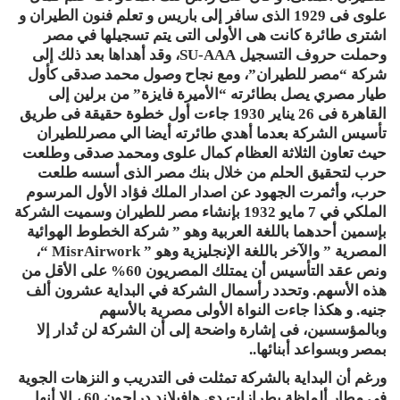
علوى فى 1929 الذى سافر إلى باريس و تعلم فنون الطيران و
اشترى طائرة كانت هى الأولى التى يتم تسجيلها في مصر
وحملت حروف التسجيل SU-AAA، وقد أهداها بعد ذلك إلى
شركة “مصر للطيران”، ومع نجاح وصول محمد صدقى كأول
طيار مصري يصل بطائرته “الأميرة فايزة” من برلين إلى
القاهرة فى 26 يناير 1930 جاءت أول خطوة حقيقة فى طريق
تأسيس الشركة بعدما أهدي طائرته أيضا الي مصرللطيران
حيث تعاون الثلاثة العظام كمال علوى ومحمد صدقى وطلعت
حرب لتحقيق الحلم من خلال بنك مصر الذى أسسه طلعت
حرب، وأثمرت الجهود عن اصدار الملك فؤاد الأول المرسوم
الملكي في 7 مايو 1932 بإنشاء مصر للطيران وسميت الشركة
بإسمين أحدهما باللغة العربية وهو ” شركة الخطوط الهوائية
المصرية ” والآخر باللغة الإنجليزية وهو ” MisrAirwork “،
ونص عقد التأسيس أن يمتلك المصريون 60% على الأقل من
هذه الأسهم. وتحدد رأسمال الشركة في البداية عشرون ألف
جنيه. و هكذا جاءت النواة الأولى مصرية بالأسهم
وبالمؤسسين، فى إشارة واضحة إلى أن الشركة لن تُدار إلا
بمصر وبسواعد أبنائها..
ورغم أن البداية بالشركة تمثلت فى التدريب و النزهات الجوية
فى مطار ألماظة بطرازات دي هافيلاند دراجون 60 ، إلا أنها