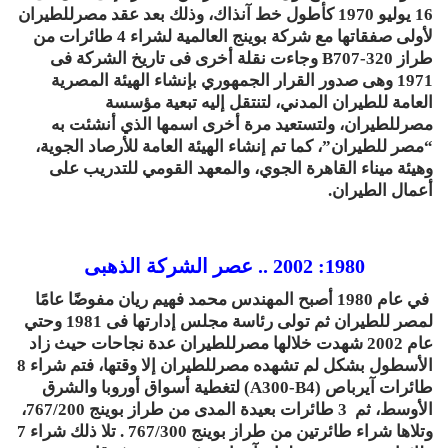
16 يوليو 1970 كأطول خط آنذاك، وذلك بعد عقد مصرللطيران
لأولى صفقاتها مع شركة بوينج العالمية لشراء 4 طائرات من
طراز B707-320 وجاءت نقلة أخرى فى تاريخ الشركة فى
1971 وهى صدور القرار الجمهوري بإنشاء الهيئة المصرية
العامة للطيران المدني، لتنتقل إليه تبعية مؤسسة
مصرللطيران، ولتستعيد مرة أخرى اسمها الذي أنشئت به
“مصر للطيران”، كما تم إنشاء الهيئة العامة للأرصاد الجوية،
وهيئة ميناء القاهرة الجوي، والمعهد القومي للتدريب على
أعمال الطيران.
1980: 2002 .. عصر الشركة الذهبى
في عام 1980 أصبح المهندس محمد فهيم ريان مفوضًا عامًا
لمصر للطيران ثم تولى رئاسة مجلس إدارتها فى 1981 وحتي
عام 2002 شهدت خلالها مصرللطيران عدة نجاحات حيث زاد
الأسطول بشكل لم تشهده مصرللطيران إلا وقتها، فتم شراء 8
طائرات آيرباص (A300-B4) لتغطية أسواق أوروبا والشرق
الأوسط، ثم 3 طائرات بعيدة المدى من طراز بوينج 767/200،
وتلاها شراء طائرتين من طراز بوينج 767/300 . تلا ذلك شراء 7