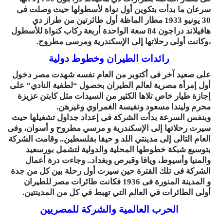
سرعان ما بدأت بتكوين أول نواة لأسطولها حيث وصلت فى
30 يونيو 1933 مطار الماظة أول طائرتين من طراز دي
هافيلاند دراجون 84 سعة الواحدة أربعة ركاب كنواة للأسطول
،وكانت أولى رحلاتها إلى الإسكندرية ومرسى مطروح.
رائدات الطيران وخطوط دولية
على صعيد آخر فى أكتوبر من العام نفسه شهدت مصر دخول
أول إمرأة مصرية لعالم الطيران بحصول “لطفية النادي” على
إجازة طيار خاص تلاها الكثير من السيدات مثل كابتن عزيزة
محرم وليندا مسعود ونفيسة الغمراوي وغيرهن.
وبنفس السرعة بدأت الشركة فى إعداد جداول تشغيلها حيث
سيرت رحلاتها إلى الإسكندرية و مرسي مطروح و أسوان، وفى
العام التالى إلى مدينتي اللد و حيفا بفلسطين.. وقامت الشركة
بتوسيع شبكة خطوطها المحلية والدولية لتشمل بورسعيد
والمنيا وأسيوط، ويافا وقبرص وبغداد.. وجاءت درة أعمال
الشركة فى تلك الفترة حين سيرت أول رحلة بين كل من جدة
و المدينة المنورة فى 1936 فكانت طائرات مصر للطيران
أولى الطائرات في العالم التي تهبط في كل من المدينتين.
الحرب العالمية والشركة للمصريين