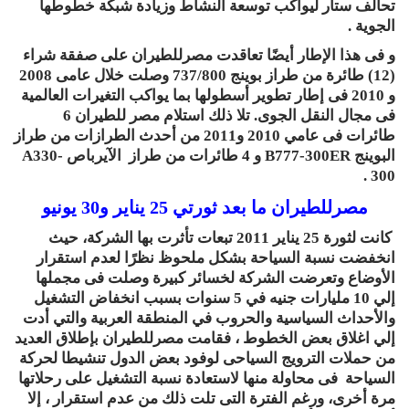
تحالف ستار ليواكب توسعة النشاط وزيادة شبكة خطوطها
الجوية .
و فى هذا الإطار أيضًا تعاقدت مصرللطيران على صفقة شراء
(12) طائرة من طراز بوينج 737/800 وصلت خلال عامى 2008
و 2010 فى إطار تطوير أسطولها بما يواكب التغيرات العالمية
فى مجال النقل الجوى. تلا ذلك استلام مصر للطيران 6
طائرات فى عامي 2010 و2011 من أحدث الطرازات من طراز
البوينج B777-300ER و 4 طائرات من طراز الآيرباص A330-
300 .
مصرللطيران ما بعد ثورتي 25 يناير و30 يونيو
كانت لثورة 25 يناير 2011 تبعات تأثرت بها الشركة، حيث
انخفضت نسبة السياحة بشكل ملحوظ نظرًا لعدم استقرار
الأوضاع وتعرضت الشركة لخسائر كبيرة وصلت فى مجملها
إلي 10 مليارات جنيه في 5 سنوات بسبب انخفاض التشغيل
والأحداث السياسية والحروب في المنطقة العربية والتي أدت
إلي اغلاق بعض الخطوط ، فقامت مصرللطيران بإطلاق العديد
من حملات الترويج السياحى لوفود بعض الدول تنشيطا لحركة
السياحة فى محاولة منها لاستعادة نسبة التشغيل على رحلاتها
مرة أخرى، ورغم الفترة التى تلت ذلك من عدم استقرار ، إلا