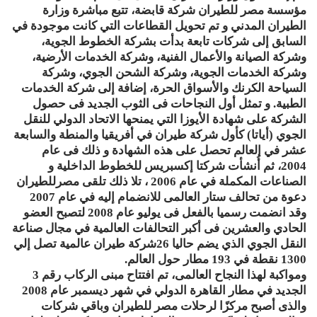
مؤسسة مصر للطيران شركة قابضة، تتبع مباشرة وزارة
الطيران المدني و تم تحويل القطاعات التي كانت موجودة في
السابق إلى شركات تابعة بدأت بشركة الخطوط الجوية،
وشركة الصيانة والأعمال الفنية، وشركة الخدمات الأرضية،
وشركة الخدمات الجوية، وشركة الشحن الجوي، وشركة
السياحة الكرنك والأسواق الحرة، إضافة إلى شركة الخدمات
الطبية. و تمثل أول النجاحات فى الثوب الجديد فى حصول
الشركة على شهادة الأيوزا التي يمنحها الاتحاد الدولي للنقل
الجوي (أياتا) كأول شركة طيران في أفريقيا والمنطة والسابعة
عشر في العالم تحصل على هذه الشهادة و ذلك فى عام
2004، ثم أُنشأت شركتا إكسبريس للخطوط الداخلية و
الصناعات المكملة في عام 2006 ، تلا ذلك تلقى مصرللطيران
دعوة من تحالف ستار العالمى للانضمام إليه في عام 2007
وقد انضمت رسميا بالفعل فى يوليو عام 2008 لتصبح العضو
الحادي والعشرين فى أكبر التحالفات العالمية في مجال صناعة
النقل الجوي الذي يضم حاليا 26شركة طيران عالمية تصل إلي
1300 نقطة في 193 مطار حول العالم.
ومواكبة لهذا النجاح العالمى، تم افتتاح مبنى الركاب رقم 3
الجديد في مطار القاهرة الدولي في شهر ديسمبر عام 2008
والذى أصبح مركزًا لرحلات مصر للطيران وباقي شركات