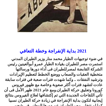
2021 بداية الإنفراجة وخطة التعافي
في ضوء توجيهات الطيار محمد منار وزير الطيران المدني
استمرت مصر للطيران بقيادة الطيار عمرو أبوالعينين رئيس
الشركة القابضة لمصرللطيران فى أداء دورها ورسالتها
متخطية العقبات والصعاب ووضع الخطط لتعظيم الإيرادات
وترشيد النفقات .. وكما شهدت فترات صعبة في فترات سابقة
عادت لتشهد فترات أكثر صعوبة وخاصة مع ظهور فيروس
كورونا وتعليق حركة الطيران.ومع عام 2021 ظهر الأمل فى أن
تأتي اللقاحات الجديدة التي تم إكتشافها لعلاج الفيروس بنتائج
إيجابية لتكون بداية الإنفراجة في زيادة حركة الطيران نسبيا
كما لم تتخلي مصرللطيران عن دورها الوطني في شحن