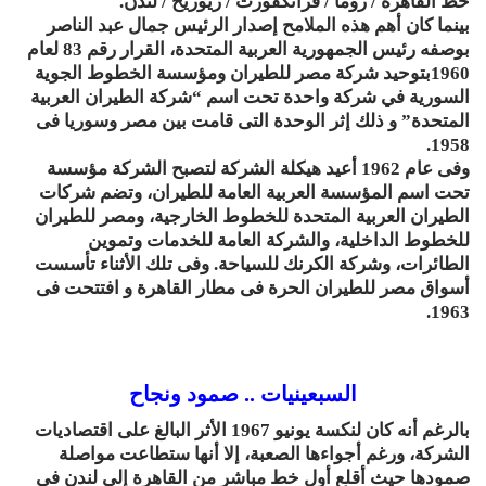
خط القاهرة / روما / فرانكفورت / زيوريخ / لندن.
بينما كان أهم هذه الملامح إصدار الرئيس جمال عبد الناصر
بوصفه رئيس الجمهورية العربية المتحدة، القرار رقم 83 لعام
1960بتوحيد شركة مصر للطيران ومؤسسة الخطوط الجوية
السورية في شركة واحدة تحت اسم “شركة الطيران العربية
المتحدة” و ذلك إثر الوحدة التى قامت بين مصر وسوريا فى
1958.
وفى عام 1962 أعيد هيكلة الشركة لتصبح الشركة مؤسسة
تحت اسم المؤسسة العربية العامة للطيران، وتضم شركات
الطيران العربية المتحدة للخطوط الخارجية، ومصر للطيران
للخطوط الداخلية، والشركة العامة للخدمات وتموين
الطائرات، وشركة الكرنك للسياحة. وفى تلك الأثناء تأسست
أسواق مصر للطيران الحرة فى مطار القاهرة و افتتحت فى
1963.
السبعينيات .. صمود ونجاح
بالرغم أنه كان لنكسة يونيو 1967 الأثر البالغ على اقتصاديات
الشركة، ورغم أجواءها الصعبة، إلا أنها ستطاعت مواصلة
صمودها حيث أقلع أول خط مباشر من القاهرة إلى لندن فى