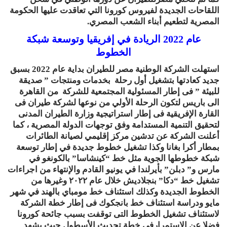
اللقاحات الجديدة لفيروس كورونا التي تعاقدت عليها الحكومة
المصرية لتطعيم أبناء الشعب المصري.
عام 2022 الريادة في إفريقيا وتوسعة شبكة
الخطوط
استهلت الشركة الوطنية مصر للطيران بداية عام 2022 بسبق
جديد كعادتها بتشغيل أول رحلة بخدمات ومنتجات ” صديقة
للبيئة ” فى إطار المسئولية المجتمعية للشركة من القاهرة
الى باريس لتكون الرحلة الأولي من نوعها لشركة طيران فى
القارة الإفريقية فى إطار استراتيجية وزارة الطيران المدنى
لتحقيق التنمية المستدامة وفق توجهات الدولة المصرية ، كما
أعلنت الشركة عن تدشين مركز إقليمي لصيانة الطائرات
بمطار أكرا بغانا وكذا تشغيل خطوط جديدة في إطار توسعة
شبكة خطوطها الجوية مثل خط “كينشاسا” بالكونغو في
مارس و” دبلن” بأيرلندا في يونيو القادم والإنتهاء من اجراءات
تشغيل خط “دكا” بنجلاديش خلال عام ٢٠٢٢ وغيرها من
الخطوط الجديدة وكذلك استئناف خط مومباي بالهند في شهر
مايو ودراسة استئناف خط بانجكوك فى إطار خطة الشركة
لاستئناف تشغيل الخطوط التى توقفت بسبب جائحة كورونا
فضلا عن الإستمرارفي خطة تحديث الأسطول حيث يشهد