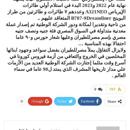
نهاية عام 2022 و2023 البدء في استلام أولي طائرات
الإيرباص A321NEO وعددهم ٧ طائرات و طائرتين من طراز
البوينج B787-9Dreamliner المتعاقد عليهم ..
من ناحية وتقديرا لمكانة ودور الشركة الوطنية تم إصدار عملة
معدنية متداولة في السوق المصري فئة جنيه ونصف جنيه
مصري بإسم مصرللطيران وعليها شعار حورس و٩٠ عاما
احتفالا بهذه المناسبة …
ولايزال التفاؤل يملأ مصرللطيران بفضل سواعد وجهود ابنائها
المخلصين في الخروج والتعافي من أزمة فيروس كورونا في
أسرع وقت مثلما إجتازت الشركة الوطنية العديد من الأزمات
علي مدار تاريخها المشرف الذي يمتد ل90 عاما في سماء
العالم .
0
707
Google+
Twitter
Facebook
Share