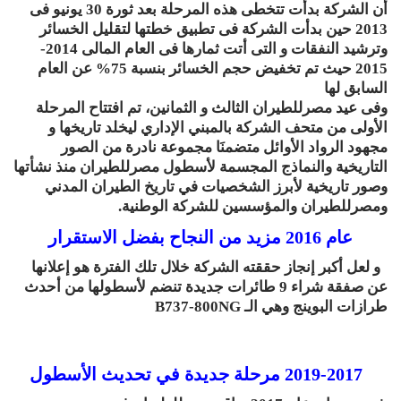
أن الشركة بدأت تتخطى هذه المرحلة بعد ثورة 30 يونيو فى
2013 حين بدأت الشركة فى تطبيق خطتها لتقليل الخسائر
وترشيد النفقات و التى أتت ثمارها فى العام المالى 2014-
2015 حيث تم تخفيض حجم الخسائر بنسبة 75% عن العام
السابق لها
وفى عيد مصرللطيران الثالث و الثمانين، تم افتتاح المرحلة
الأولى من متحف الشركة بالمبني الإداري ليخلد تاريخها و
مجهود الرواد الأوائل متضمنَا مجموعة نادرة من الصور
التاريخية والنماذج المجسمة لأسطول مصرللطيران منذ نشأتها
وصور تاريخية لأبرز الشخصيات في تاريخ الطيران المدني
ومصرللطيران والمؤسسين للشركة الوطنية.
عام 2016 مزيد من النجاح بفضل الاستقرار
و لعل أكبر إنجاز حققته الشركة خلال تلك الفترة هو إعلانها
عن صفقة شراء 9 طائرات جديدة تنضم لأسطولها من أحدث
طرازات البوينج وهي الـ B737-800NG
2019-2017 مرحلة جديدة في تحديث الأسطول