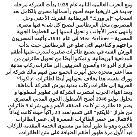
ومع الحرب العالمية الثانية عام 1939 بدأت الشركة مرحلة
جديدة فى تاريخها حيث أصبح رأسمالها مصرى بالكامل بعد
انسحاب “إير وورك” البريطانية الشريك الأجنبى وحل
المصريون محل البريطانيين ليصبح كل شىء فيها مصرى
وانتهى عصر الأجانب و تحول اسمها إلى الخطوط الجوية
المصرية – Misr Airlines في عام 1941.. وأثبت المصريون
براعتهم و كفاءتهم التى تعلو عن البريطانيين حيث بدأت
الورش الفنية في تصنيع طائرات صغيرة لتتدرب عليها أطقم
المدفعية البريطانية، و تمكنوا أيضًا من تحويل طائرتين من
طرازي أفرو 19 وأنسون الحربيتين إلى طائرات ركاب مدنية
مما اعتبر معجزة بحق أبهرت الجميع بمن فيهم مالك شركة آير
وورك نفسه. هذا بخلاف تحويلهم أيضًا لطائرات “داكوتا”
الحربية إلى طائرات ركاب مدنية بورش الشركة بألماظة.
وبعد انتهاء الحرب استمرت الشركة فى تطوير أسطولها و
بحلول يوليو 1946 أصبح الأسطول الجوي المدني المصري
يضم 18 طائرة. ثم كانت الصفقة الأهم و هى شراء 5 طائرات
من طراز “فايكنج” التي تتسع لعدد 24 راكباً حيث كانت إيذاناً
بالانتقال من عصر الطائرات الصغيرة إلى عصر الطائرات
الكبيرة وهو ما طور أيضاً من مستوى الخدمة المقدمة للركاب
فبدأ لأول مرة ظهور أطقم الضيافة على متن الطائرات.