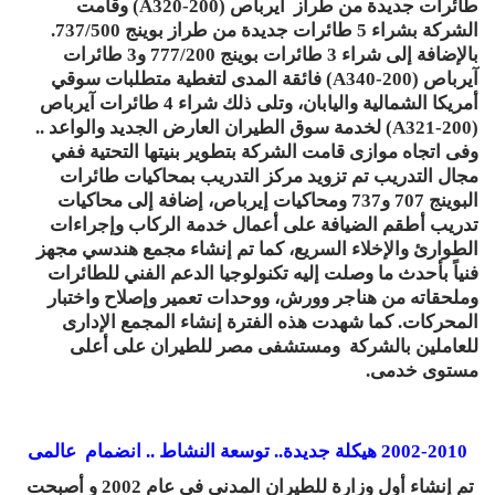
طائرات جديدة من طراز آيرباص (A320-200) وقامت
الشركة بشراء 5 طائرات جديدة من طراز بوينج 737/500.
بالإضافة إلى شراء 3 طائرات بوينج 777/200 و3 طائرات
آيرباص (A340-200) فائقة المدى لتغطية متطلبات سوقي
أمريكا الشمالية واليابان، وتلى ذلك شراء 4 طائرات آيرباص
(A321-200) لخدمة سوق الطيران العارض الجديد والواعد ..
وفى اتجاه موازى قامت الشركة بتطوير بنيتها التحتية ففي
مجال التدريب تم تزويد مركز التدريب بمحاكيات طائرات
البوينج 707 و737 ومحاكيات إيرباص، إضافة إلى محاكيات
تدريب أطقم الضيافة على أعمال خدمة الركاب وإجراءات
الطوارئ والإخلاء السريع، كما تم إنشاء مجمع هندسي مجهز
فنياً بأحدث ما وصلت إليه تكنولوجيا الدعم الفني للطائرات
وملحقاته من هناجر وورش، ووحدات تعمير وإصلاح واختبار
المحركات. كما شهدت هذه الفترة إنشاء المجمع الإدارى
للعاملين بالشركة ومستشفى مصر للطيران على أعلى
مستوى خدمى.
2002-2010 هيكلة جديدة.. توسعة النشاط .. انضمام عالمى
تم إنشاء أول وزارة للطيران المدنى فى عام 2002 و أصبحت