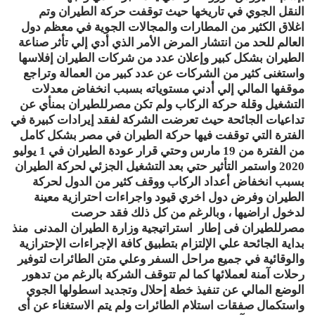
النقل الجوي في تاريخها حيث توقفت حركة الطيران وتم
اغلاق الكثير من المطارات والمجالات الجوية في معظم دول
العالم للحد من انتشار المرض الأمر الذي أدي إلي تأثر صناعة
الطيران بشكل كبير وإعلان عدد من شركات الطيران إفلاسها
واستغنى كثير من الشركات عن عدد كبير من العمالة وتراجع
موقفها المالي إلي أدني مستوياته بسبب انخفاض معدلات
التشغيل وقلة حركة الركاب ولم تكن مصرللطيران بمنأي عن
تداعيات الجائحة حيث تعرضت الشركة لفقد إيرادات كبيرة في
الفترة التي توقفت فيها حركة الطيران في مصر بشكل كامل
من الفترة من 19 مارس وحتي قرار عودة الطيران في 1 يوليو
2020 واستمر التأثير حتي بعد التشغيل الجزئي لحركة الطيران
بسبب انخفاض أعداد الركاب ووقف كثير من الدول لحركة
الطيران وفرض دول اخري قيود واجراءات احترازية معينة
لدخول اراضيها ، وبالرغم من كل ذلك فقد حرصت
مصرللطيران فى إطار استراتيجية وزارة الطيران المدنى منذ
بداية الجائحة علي الإلتزام بتطبيق كافة الإجراءات الإحترازية
والوقائية في جميع مراحل السفر وعلي متن الطائرات لتوفير
رحلات آمنة لعملائها كما لم تتوقف الشركة بالرغم من تدهور
الوضع المالي عن تنفيذ خطة إحلال وتجديد اسطولها الجوي
واستكمال صفقات استلام الطائرات ولم يتم الاستغناء عن أى