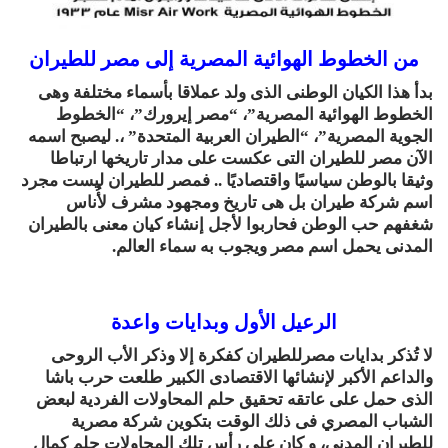
من الخطوط الهوائية المصرية إلى مصر للطيران
بدأ هذا الكيان الوطنى الذى ولد عملاقا بأسماء مختلفة وهى
الخطوط الهوائية المصرية”، “مصر إيرورك”، “الخطوط
الجوية المصرية”، “الطيران العربية المتحدة” ،. ليصبح اسمه
الآن مصر للطيران التى عكست على مدار تاريخها ارتباطا
وثيقا بالوطن سياسيًا واقتصاديًا .. فمصر للطيران ليست مجرد
اسم شركة طيران بل هى تاريخ ومجهود مشرف لأُناس
شغفهم حب الوطن فحاربوا لأجل إنشاء كيان معنى بالطيران
المدنى يحمل اسم مصر ويجوب به سماء العالم.
الرعيل الأول وبدايات واعدة
لا تُذكر بدايات مصرللطيران كفكرة إلا وذكر الأب الروحى
والداعم الأكبر لإنشائها الاقتصادى الكبير طلعت حرب باشا
الذى حمل على عاتقه تحقيق حلم المحاولات الفردية لبعض
الشباب المصري فى ذلك الوقت بتكوين شركة مصرية
للطيران المدنى، و كان على رأس تلك المحاولات حلم كمال