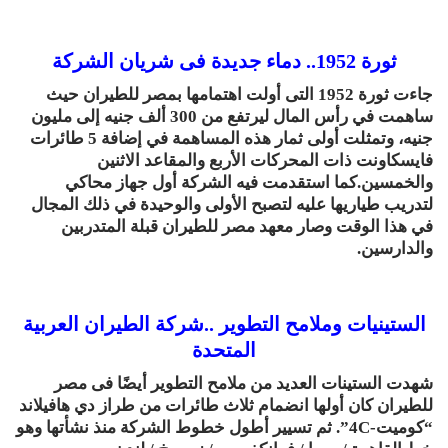
ثورة 1952.. دماء جديدة فى شريان الشركة
جاءت ثورة 1952 التى أولت اهتمامها بمصر للطيران حيث
ساهمت في رأس المال ليرتفع من 300 ألف جنيه إلى مليون
جنيه، وتمثلت أولى ثمار هذه المساهمة في إضافة 5 طائرات
فايسكاونت ذات المحركات الأربع والمقاعد الاثنين
والخمسين.كما استقدمت فيه الشركة أول جهاز محاكي
لتدريب طياريها عليه لتصبح الأولى والوحيدة في ذلك المجال
في هذا الوقت وصار معهد مصر للطيران قبلة المتدربين
والدارسين.
الستينيات وملامح التطوير ..شركة الطيران العربية
المتحدة
شهدت الستينات العديد من ملامح التطوير أيضًا فى مصر
للطيران كان أولها انضمام ثلاث طائرات من طراز دي هافيلاند
“كوميت-4C”. ثم تسيير أطول خطوط الشركة منذ نشأتها وهو