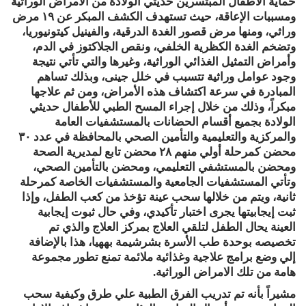
حماية الأطفال المبتسرين حديثي الولادة من الأمراض الوراثية
ومسببات الإعاقة، حيث تستهدف الكشف المبكر عن ١٩ مرض
وراثي، ومنها مرض قصور الغدة الدرقية، والفينيل كيتونيوريا،
وتضخم الغدة الكظرية الخلفي، ونقص الجلاكتوز في الدم،
وأمراض التمثيل الغذائي الوراثية، وغيرها والتي تأتي نتيجة
وجود عوامل وراثية تتسبب في خلل جينى، وبذلك تساهم
المبادرة في سرعة اكتشاف هذه الأمراض، ومن ثم علاجها
مبكراً، وذلك من خلال إجراء المسح الطبي للأطفال حديثي
الولادة بجميع أقسام الحضانات بالمستشفيات العامة
والمركزية والتعليمية والتأمين الصحي بالمحافظة في عدد ٣٠
محضن كمرحلة أولي منهم ٢٨ محضن تابع لمديرية الصحة
ومحضن بالمستشفي التعليمي، ومحضن بالتأمين الصحي،
وتأتي المستشفيات الجامعية والمستشفيات الخاصة كمرحلة
ثانية، ويتم من خلالها سحب عينة تؤخذ من كعب الطفل، وإذا
ثبت إيجابيتها يجرى اختبار تأكيدي، وفي حال ثبوت إيجابية
العينة يحال الطفل لتلقي العلاج بمركز العلاج والذي تم
تخصيصه بوحدة طب الأسرة بشرشيمة بههيا، هذا بالإضافة
إلي وضع برامج علاجية وغذائية ملائمة تمنع تطور مجموعة
هامة من تلك الامراض الوراثية.
مشيراً بأنه تم تدريب الفرق الطبية علي طرق وكيفية سحب