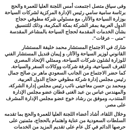
وفى سياق متصل اجتمعت أمس اللجنة العليا للعمرة والحج
برئاسة سامية سامي رئيس الإدارة المركزية لشركات السياحة
بوزارة السياحة والآثار، مع مسئولي شركة مطوفي حجاج
الدول العربية بمقر الشركة بمكة المكرمة، وذلك للتنسيق
بشأن الخدمات المقدمة لحجاج السياحة بالمشاعر المقدسة
“منى – عرفات”.
شارك في الاجتماع المستشار محمد خليفة المستشار
القانوني لوزير السياحة والآثار، و إيمان قنديل المستشار الفني
للوزارة لشئون شركات السياحة، وممثلي الإتحاد المصري
للغرف السياحية، وغرفة شركات ووكالات السفر والسياحة.
كما حضر الاجتماع من الجانب السعودي ماهر بن صالح جمال
رئيس مجلس إدارة شركة مطوفي حجاج الدول العربية،
ومحمد بن حسن معاجينى نائب رئيس مجلس إدارة الشركة،
والمهندس عباس بن عبد الغنى قطان عضو مجلس الإدارة
المنتدب، وموفق بن رشاد خوج عضو مجلس الإدارة المشرف
على مصر.
وخلال اللقاء، أشاد أعضاء اللجنة العليا للعمرة والحج بما تقدمه
السلطات السعودية من عناية واهتمام بالحجاج، مثمنين على
حرصها الدائم في كل عام على تقديم المزيد من الخدمات