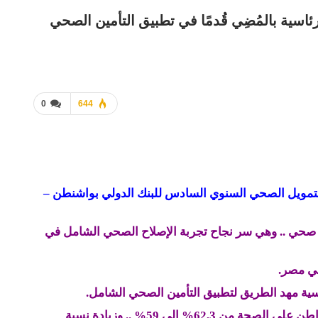
ئاسية بالمُضِي قُدمًا في تطبيق التأمين الصحي
0
644
التمويل الصحي السنوي السادس للبنك الدولي بواشنطن –
م صحي .. وهي سر نجاح تجربة الإصلاح الصحي الشامل في
ي مصر.
سية مهد الطريق لتطبيق التأمين الصحي الشامل.
– انخفاض معدلات الإنفاق الشخصي من جيب المواطن على الصحة من 62,3% إلى 59% .. وزيادة نسبة