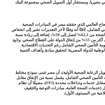
حي بنجيريا، ومستشار أول التمويل الصحي بمجموعة البنك
جاح العالمي الذي حققته مصر في المبادرات الصحية
الشامل، لافتًا أنه وفقًا لآخر التقديرات تشير إلى انخفاض
معدلات الإنفاق الشخصي من جيب المواطن على الصحة من 62,3% لتصل إلى 59%، إضافة إلى زيادة نسبة
الإنفاق على الرعاية الصحية الأساسية من 46% إلى أكثر من 55% من إنفاق الدولة على القطاع الصحي. وتابع:
ظومة التأمين الصحي الشامل رغم التحديات الاقتصادية
الوطنية للدولة المصرية؛ لتحقيق مبادئ وأهداف التنمية
ل الرعاية الصحية الأولية)، أن مصر تتبنى نموذج مختلط
 التأمين الصحي الشامل، يشمل نسبة من الإنفاق مقابل
كل منتفع مسجل بالمنظومة (Capitation)، والدفع مقابل خدمات وتداخلات محددة (FFS)، مضيفًا أن نظام
 4 ركائز أساسية، تشمل (خدمات الصحة العامة، مبادرات التوعية والتثقيف
اجية من المستوى الأول).