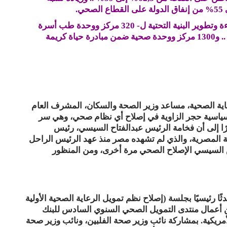
– نتبنى في مصر برامج إصلاحية الآن .. منها رفع كفاءة وتطوير البنية التحتية ل- 320 مركز ووحدة طب أسرة
بمحافظات المرحلة الأولى للتأمين الصحي الشامل .. و1300 مركز ووحدة صحية ضمن مبادرة حياة كريمة
عاية الصحية، مساعد وزير الصحة والسكان، المشرف العام
سياسية حجر الزاوية في إصلاح أي نظام صحي، وهي سر
ا إلى أن فخامة الرئيس عبدالفتاح السيسي، رئيس
 المصرية، والذي لم تشهده مصر منذ عهد الرئيس الراحل
س السيسي الإصلاح الصحي مرة أخرى، ومن المنظور
ا رئيسيًا بجلسة (إصلاح نظم تمويل الرعاية الصحية الأولية
 أعمال منتدى التمويل الصحي السنوي السادس للبنك
أمريكية. بمشاركة نائب وزير صحة الفلبين، ونائب وزير صحة