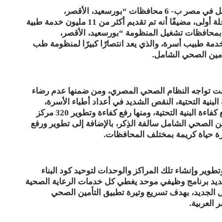
ولفت إلى نجاح تنفيذ مشروع التأمين الصحي الشامل في مصر ب- 6 محافظات “بورسعيد، الأقصر،
الإسماعيلية، جنوب سيناء، السويس، أسوان” كمرحلة أولى، مضيفًا أنه تم تقديم أكثر من 11 مليون خدمة طبية
 بمحافظات تشغيل المنظومة “بورسعيد، الأقصر،
بجودة عالمية، منها أكثر من 3 مليون خدمة طبيب أسرة، والذي يعد انتصارًا كبيرًا لمنظومة طب
أمين الصحي الشامل.
انت تواجه النظام الصحي المصري، ومن ضمنها عدم رضاء
ية التحتية، النقص الشديد في أعداد أطباء الأسرة،
وتابع: نتبنى الآن في مصر برامج إصلاحية تشمل رفع كفاءة البنية التحتية، ومنها رفع كفاءة وتطوير 320 مركز
الصحي الشامل سالفة الذِكر، بالإضافة إلى تطوير ورفع
ع كفاءة وتطوير وإنشاء تلك المراكز والوحدات لتوحيد كود البناء
يد برنامج وظيفي موحد يغطي كل خدمات الرعاية الصحية
مل الجديد، بهدف تسريع وتيرة تطبيق التأمين الصحي
العربية.