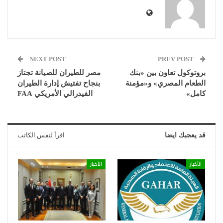
NEXT POST
PREV POST
بروتوكول تعاون بين «بنك
مصر للطيران للصيانة تجتاز
الطعام المصري» و«مؤمنة
بنجاح تفتيش إدارة الطيران
كامل»
الفيدرالي الأمريكي FAA
قد يعجبك ايضا
اقرأ لنفس الكاتب
الأخبار
الأخبار