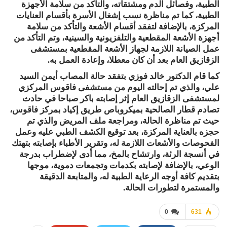
الطبية، وفصائل الدم ومشتقاته، والتأكد من سلامة الأجهزة
الطبية، كما تم مناظرة نسب إشغال الأسرة بأقسام العنايات
المركزة، بالإضافة لتفقد أقسام الأشعة والتأكد من سلامة
أجهزة الأشعة المقطعية والتلفزيونية والسينية، وتم التأكد من
عمل الصيانة اللازمة لجهاز الأشعة المقطعية بمستشفى
الزقازيق العام بعد أن كان معطلا، وإعادة العمل به.
كما قام الدكتور خالد فوزي بتفقد حالة المصاب أيمن السيد
علي، والذي تم إحالته اليوم من مستشفى فاقوس المركزي
لمستشفى الزقازيق العام إثر إصابته باكر صباحا في حادث
تصادم قطار الصالحية بميكروباص طريق إكياد بمركز فاقوس،
حيث تم مناظرة الحالة، ومراجعة ملف المريض والذي تم
حجزه بالعناية المركزة، بعد توقيع الكشف الطبي عليه وعمل
الفحوصات والأشعات اللازمة له، وتقرير الأطباء بإصابته بتهتك
في أنسجة الرئة، وارتشاح بالمخ، مما أدى لإضطراب بدرجة
الوعي، بالإضافة لإصابته بكدمات وتجمعات دموية، موجها
بتقديم كافة أوجه الرعاية الطبية له، والمتابعة الدقيقة
والمستمرة لتطورات الحالة.
0
631