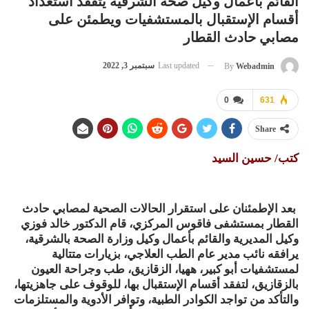
القائم بأعمال وكيل صحة الشرقية يتفقد استعداد
أقسام الإستقبال بالمستشفيات ويطمئن على
مصابي حادث القطار
Last updated
سبتمبر 3, 2022
By
Webadmin
0
631
Share
كتب/ حسين السيد
بعد الإطمئنان على استقرار الحالات الصحية لمصابي حادث
القطار بمستشفى فاقوس المركزي، قام الدكتور خالد فوزي
وكيل المديرية والقائم بأعمال وكيل وزارة الصحة بالشرقية،
يرافقه نائب مدير عام الطب العلاجي، بزيارات متتالية
لمستشفيات أبو كبير، ههيا، الزقازيق، طب وجراحة العيون
بالزقازيق، لتفقد أقسام الإستقبال بها، للوقوف على جاهزيتها،
والتأكد من تواجد الكوادر الطبية، وتوافر الأدوية والمستلزمات