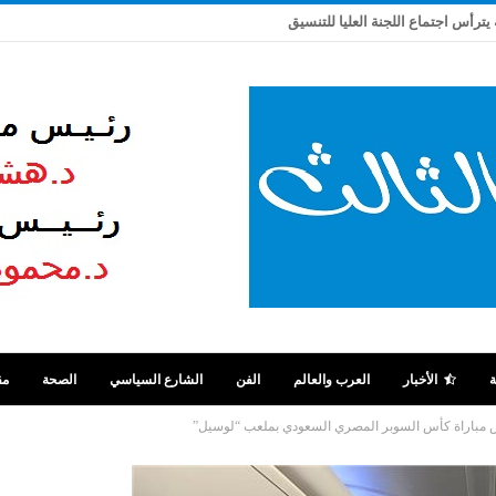
 يترأس اجتماع اللجنة العليا للتنسيق
ة
الأخبار
العرب والعالم
الفن
الشارع السياسي
الصحة
مق
وض مباراة كأس السوبر المصري السعودي بملعب “لوسيل”