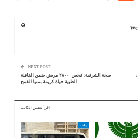
We
NEXT POST
ى
صحة الشرقية: فحص ٢٨٠٠ مريض ضمن القافلة
الطبية حياة كريمة بمنيا القمح
اقرأ لنفس الكاتب
رياضة