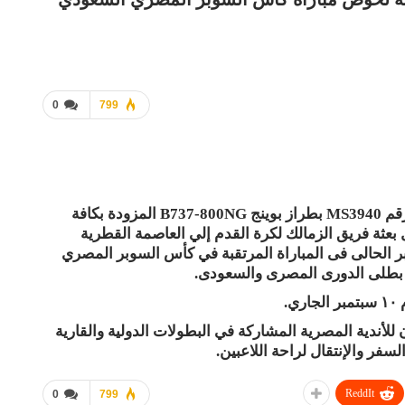
0
799
سيرت الشركة الوطنية مصر للطيران رحلة خاصة رقم MS3940 بطراز بوينج B737-800NG المزودة بكافة
فاهية وعلي متنها 100 راكب لنقل بعثة فريق الزمالك لكرة القدم إلي العاصمة القطرية
اجهة فريق الهلال السعودي يوم 9 سبتمبر الحالى فى المباراة المرتقبة في كأس السوبر المصري
 بطلى الدورى المصرى والسعودى.
.
لأندية المصرية المشاركة في البطولات الدولية والقارية
سفر والإنتقال لراحة اللاعبين.
ReddIt
0
799