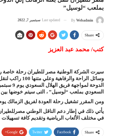
بملعب “لوسيل”
Last updated
سبتمبر 7, 2022
By
Webadmin
Share
كتب/ محمد عبد العزيز
وسائل الراحة والر
الدوحة لمو
السعودي بملعب “لوسيل” ، التى سيتم خوضها بين
ومن المقرر تشغيل رحلة العودة لفريق الزمالك يوم ١٠ سبتمبر الجاري
يأتي ذلك في إطار دعم الناقل الوطني مصرللطيران ل
في مختلف الألعاب الرياضية وتقديم كافة تسهيلات ال
Google+
Twitter
Facebook
Share