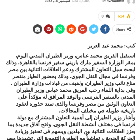
Last updated
سبتمبر 18, 2022
By
Webadmin
0
614
Share
كتب: محمد عبد العزيز
استقبل الفريق محمد عباس، وزير الطيران المدني اليوم،
بمقر الوزارة السفير مارك باريتي سفير فرنسا بالقاهرة، وذلك
لبحث سبل التعاون المشترك ودعم العلاقات الثنائية بين مصر
وفرنسا في مجال النقل الجوى، وذلك بحضور الطيار منتصر
مناع نائب وزير الطيران، ولفيف من قيادات وزارة الطيران .
وفى بداية اللقاء رحب الفريق محمد عباس وزير الطيران
المدنى بالسفير الفرنسى والوفد المرافق له مؤكداً على
التعاون الوثيق بين مصر وفرنسا والذى تمتد جذوره لعقود
تاريخية طويلة في مختلف المجالات،
وأشار وزير الطيران إلى أهمية التعاون المشترك مع دولة
فرنسا فى مختلف أنشطة النقل الجوى، وفتح آفاق جديدة بما
يعزز العلاقات الثنائية بين البلدين ويسهم فى تحفيز وزيادة
الحركة الجوية ،، تماشياً مع الطفرة التنموية التي تشهدها مصر