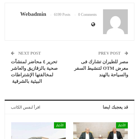
Webadmin
6199 Posts
0 Comments
NEXT POST
PREV POST
مصر للطيران تشارك فى
تحرير ٤ محاضر لمنشآت
معرض OTM لتنشيط السفر
صحية بالزقازيق والعاشر
والسياحة بالهند
لمخالفتها الإشتراطات
البيئية بالشرقية
قد يعجبك ايضا
اقرأ لنفس الكاتب
الأخبار
الأخبار