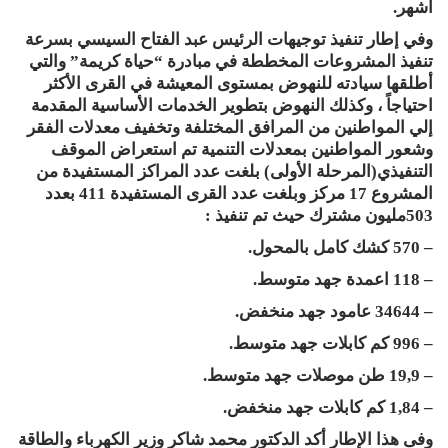
أشهر.
وفي إطار تنفيذ توجيهات الرئيس عبد الفتاح السيسي بسرعة
تنفيذ المشروعات المخططة في مبادرة “حياة كريمة” والتي
أطلقها سيادته للنهوض بمستوى المعيشة في القرى الأكثر
احتياجاً ، وكذلك النهوض بتطوير الخدمات الأساسية المقدمة
إلي المواطنين من المرافق المختلفة وتخفيف معدلات الفقر
وشعور المواطنين بمعدلات التنمية تم استعراض الموقف
التنفيذي(المرحلة الأولى) بلغت عدد المراكز المستفيدة من
المشروع 17 مركز وبلغت عدد القرى المستفيدة 411 بعدد
503مليون مشترك حيث تم تنفيذ :
– 570 كشك كامل بالمحول.
– 118 اعمدة جهد متوسط.
– 34644 عامود جهد منخفض.
– 996 كم كابلات جهد متوسط.
– 19,9 طن موصلات جهد متوسط.
– 1,84 كم كابلات جهد منخفض.
وفى هذا الإطار أكد الدكتور محمد شاكر وزير الكهرباء والطاقة