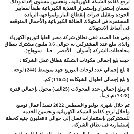
لرفع كفاءة الشبكة الكهربائية ، وتحسين مستوى الأداء وذلك
لضمان إستقرار وإستمرار التغذية الكهربائية طبقاً لمعايير
الجوده وتقليل فترات إنقطاع التيار ولمواجهة الزيادة
المستمره فى استهلاك الطاقة الكهربائية والأحمال المتوقعه
فى أنماط الاستهلاك.
وفى هذا الصدد ففى نطاق شركة مصر العليا لتوزيع الكهرباء
والذى يبلغ عدد المشتركين به حوالى 3,6 مليون مشترك بنطاق
محافظات الشركة (أسوان – الأقصر – قنا – سوهاج).
حيث بلغ إجمالى مكونات الشبكة بنطاق عمل الشركة :
§ بلغ إجمالي عدد لوحات التوزيع جهد متوسط (244) لوحة.
§ بلغ إجمالي اطوال الشبكات (11625) كم.
§ وبلغ إجمالي عدد المحولات (25الف) محول بإجمالي قدرة
(7328) م.ف.أ.
تم خلال شهرى يوليو واغسطس 2022 تنفيذ أعمال توسع
واحلال لرفع كفاءة الشبكة الكهربائية وتحسين الخدمة
للمشتركين بإستثمارات تصل إلى حوالى 80مليون جنيه كخطة
إستثمارية فى نطاق الشركة.