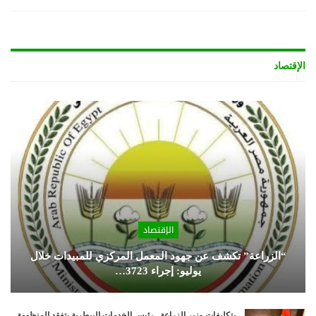
الإقتصاد
الإقتصاد
“الزراعة” تكشف عن جهود المعمل المركزي للمبيدات خلال
يوليو: إجراء 3723…
بتكليفات وزير الزراعة.. رئيس الخدمات البيطرية يتفقد المنظومة