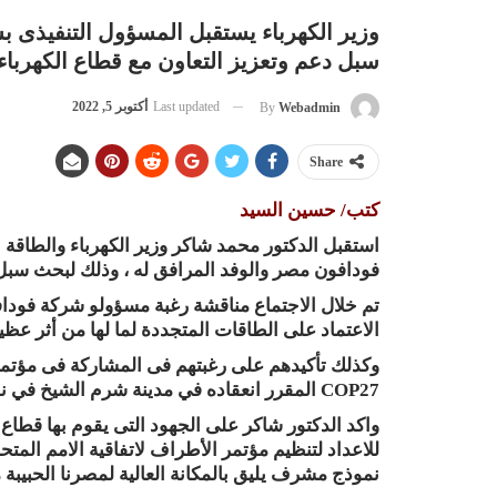
وزير الكهرباء يستقبل المسؤول التنفيذى 
سبل دعم وتعزيز التعاون مع قطاع الكهرباء
Last updated
أكتوبر 5, 2022
By
Webadmin
Share
كتب/ حسين السيد
استقبل الدكتور محمد شاكر وزير الكهرباء والطاقة 
فودافون مصر والوفد المرافق له ، وذلك لبحث سبل د
تم خلال الاجتماع مناقشة رغبة مسؤولو شركة فوداف
الاعتماد على الطاقات المتجددة لما لها من أثر عظي
وكذلك تأكيدهم على رغبتهم فى المشاركة فى مؤتمر ال
COP27 المقرر انعقاده في مدينة شرم الشيخ في نوفمبر القادم ،
واكد الدكتور شاكر على الجهود التى يقوم بها قطاع 
نموذج مشرف يليق بالمكانة العالية لمصرنا الحبيبة م