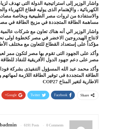
واشار الوزير إلى استراتيجية الدولة التى تهدف لز
الكهربائية ، والإهتمام الذى يوليه قطاع الكهرباء وال
والاستفادة من ثروات مصر الطبيعية وبخاصة مصادر
مساهمة الطاقة المتجددة في مزيج الطاقة في مصر إلى 42٪ بحلول عا
واشار الوزير الي أنه هناك تعاون مع شركات عالمية
لانتاج الهيدروجين الاخضر في مصر كخطوة اولى نحو 
مؤكداً على إستعداد القطاع للتعاون مع مختلف الأط
وأكد على الجهود التى تقوم بها مصر لتكون ممر لعبور
مصر على دعم جهود الدول الأفريقية للنفاذ للطاقة 
وأكد محمد عبد الله المسؤول التنفيذى بشركة فود
الطاقة المتجددة فى توفير الطاقة اللازمة لمهاتهم 
الاطارية لتغير المناخ COP27
Google+
Twitter
Facebook
Share
badmin
6191 Posts
0 Comments