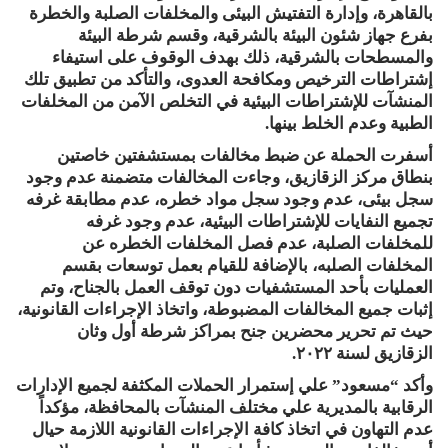
بالقاهرة، وإدارة التفتيش البيئى والمخلفات الصلبة والخطرة
بفرع جهاز شئون البيئة بالشرقية، وقسم شرطة البيئة
والمسطحات بالشرقية، ذلك بهدف الوقوف على استيفاء
إشتراطات الترخيص ومكافحة العدوى، والتأكد من تطبيق تلك
المنشآت للإشتراطات البيئية في التخلص الآمن من المخلفات
الطبية وعدم الخلط بينها.
أسفرت الحملة عن ضبط مخالفات بمستشفتين خاصتين
بنطاق مركز الزقازيق، وجاءت المخالفات متضمنة عدم وجود
سجل بيئى، عدم وجود سجل مواد خطره، عدم مطابقة غرفه
تجميع النفايات للإشتراطات البيئية، عدم وجود غرفه
للمخلفات الصلبة، عدم فصل المخلفات الخطره عن
المخلفات الصلبه، بالإضافة للقيام بعمل توسعات بقسم
العمليات بأحد المستشفيات دون توقف العمل بالجناح، وتم
إثبات جميع المخالفات المضبوطة، واتخاذ الإجراءات القانونية،
حيث تم تحرير محضرين جنح بمراكز شرطة أول وثان
الزقازيق لسنة ٢٠٢٢.
وأكد “مسعود” علي إستمرار الحملات المكثفة لجميع الإدارات
الرقابية بالمديرية علي مختلف المنشآت بالمحافظة، مؤكداً
عدم التهاون في اتخاذ كافة الإجراءات القانونية اللازمة حيال