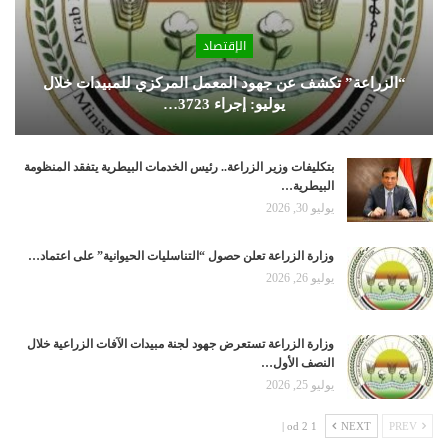
الإقتصاد
“الزراعة” تكشف عن جهود المعمل المركزي للمبيدات خلال
يوليو: إجراء 3723…
بتكليفات وزير الزراعة.. رئيس الخدمات البيطرية يتفقد المنظومة
البيطرية…
يوليو 30, 2026
وزارة الزراعة تعلن حصول “التناسليات الحيوانية” على اعتماد…
يوليو 26, 2026
وزارة الزراعة تستعرض جهود لجنة مبيدات الآفات الزراعية خلال
النصف الأول…
يوليو 25, 2026
1 od 2 |
NEXT
PREV