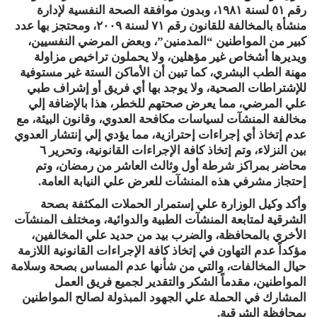
رقم ٥١ لسنة ١٩٨١، وبدون موافقة الصحة النفسية لإدارة
منشأة بالمخالفة للقانون رقم ٧١ لسنة ٢٠٠٩، ومحتجز بها عدد
كبير من المواطنين “المدمنين”، وبعض المرضي النفسيين،
ويديرها أشخاص غير مؤهلين، ولا يحملون تراخيص مزاولة
مهنة الطب البشري، كما تبين أن الأماكن الستة غير مستوفية
للإشتراطات الصحية، ولا يوجد بها أي فريق أو إشراف طبي
علي المرضي، مما يعرض صحتهم للخطر، هذا بالإضافة إلي
مخالفة المنشآت لسياسات مكافحة العدوي، وقانون البيئة، مع
عدم إتخاذ أي إجراءات إحترازية، مما يؤدي إلي إنتشار العدوي
بين النزلاء، وتم إتخاذ كافة الإجراءات القانونية، وتحرير ٦
محاضر بمراكز شرطة أول وثالث العاشر من رمضان، وتم
إحتجاز مشرفي هذه المنشآت للعرض علي النيابة العامة.
وأكد وكيل الوزارة علي إستمرار الحملات المكثفة بصحة
الشرقية لمتابعة المنشآت الطبية والدوائية، ومختلف المنشآت
الأخري بالمحافظة، والضرب بيد من حديد علي المخالفين،
مؤكداً عدم التهاون في إتخاذ كافة الإجراءات القانونية اللازمة
حيال المخالفات، والتي من شأنها عدم المساس بصحة وسلامة
المواطنين، مقدماً الشكر والتقدير لجميع فريق العمل
المشارك في الحملة علي الجهود المبذولة لصالح المواطنين
بمحافظة الشرقية.