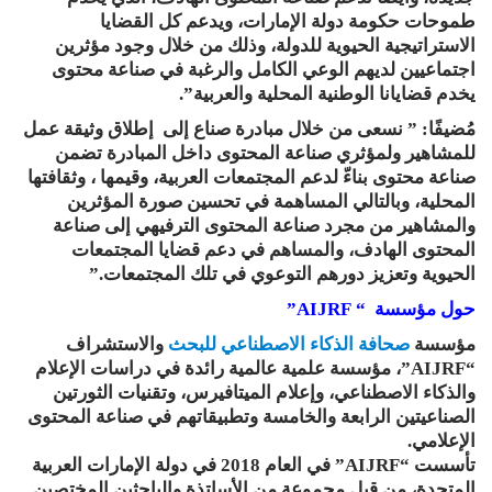
طموحات حكومة دولة الإمارات، ويدعم كل القضايا
الاستراتيجية الحيوية للدولة، وذلك من خلال وجود مؤثرين
اجتماعيين لديهم الوعي الكامل والرغبة في صناعة محتوى
يخدم قضايانا الوطنية المحلية والعربية”.
مُضيفًا: ” نسعى من خلال مبادرة صناع إلى إطلاق وثيقة عمل
للمشاهير ولمؤثري صناعة المحتوى داخل المبادرة تضمن
صناعة محتوى بناءّ لدعم المجتمعات العربية، وقيمها ، وثقافتها
المحلية، وبالتالي المساهمة في تحسين صورة المؤثرين
والمشاهير من مجرد صناعة المحتوى الترفيهي إلى صناعة
المحتوى الهادف، والمساهم في دعم قضايا المجتمعات
الحيوية وتعزيز دورهم التوعوي في تلك المجتمعات.”
حول مؤسسة
“ AIJRF”
مؤسسة
صحافة الذكاء الاصطناعي للبحث
والاستشراف
“AIJRF”، مؤسسة علمية عالمية رائدة في دراسات الإعلام
والذكاء الاصطناعي، وإعلام الميتافيرس، وتقنيات الثورتين
الصناعيتين الرابعة والخامسة وتطبيقاتهم في صناعة المحتوى
الإعلامي.
تأسست “AIJRF” في العام 2018 في دولة الإمارات العربية
المتحدة، من قبل مجموعة من الأساتذة والباحثين المختصين