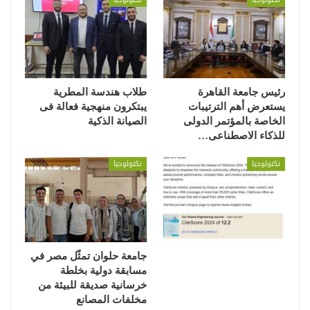
رئيس جامعة القاهرة
طلاب هندسة المطرية
يستعرض أهم الترتيبات
يبتكرون منهجية فعالة فى
الخاصة بالمؤتمر الدولى
الصيانة الذكية
للذكاء الاصطناعى…
تكنولوجيا
تكنولوجيا
جامعة حلوان تمثّل مصر في
مسابقة دولية بخلطة
خرسانية صديقة للبيئة من
مخلفات المصانع