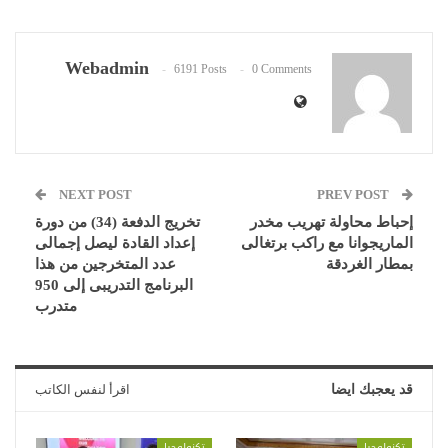
Webadmin
6191 Posts
0 Comments
NEXT POST
PREV POST
إحباط محاولة تهريب مخدر
تخريج الدفعة (34) من دورة
الماريجوانا مع راكب برتغالى
إعداد القادة ليصل إجمالى
بمطار الغردقة
عدد المتخرجين من هذا
البرنامج التدريبى إلى 950
متدرب
قد يعجبك ايضا
اقرأ لنفس الكاتب
تكنولوجيا
تكنولوجيا