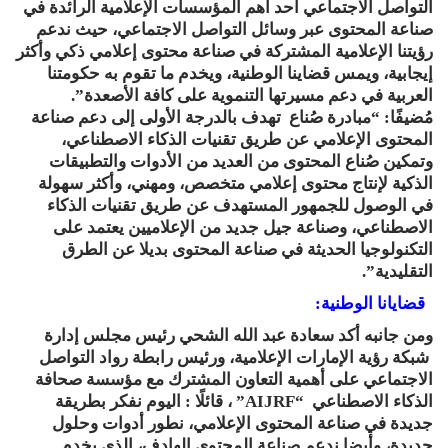
التواصل الاجتماعي أحد أهم المؤسسات الإعلامية الرائدة في
صناعة المحتوى عبر وسائل التواصل الاجتماعي، حيث ندعم
رؤيتنا الإعلامية المشتركة في صناعة محتوى إعلامي ذكي وأكثر
إيجابية، ويمس قضاينا الوطنية، ويخدم ما تقوم به حكومتنا
العربية في دعم مسيرتها التنموية على كافة الأصعدة”.
مُضيفًا: “مبادرة صُناع تهدف بالدرجة الأولى إلى دعم صناعة
المحتوى الإعلامي عن طريق تقنيات الذكاء الاصطناعي،
وتمكين صُناع المحتوى من العديد من الأدوات والتطبيقات
الذكية لإنتاج محتوى إعلامي متخصص، ومهني، وأكثر سهولة
في الوصول للجمهور المستهدف عن طريق تقنيات الذكاء
الاصطناعي، وصناعة جيل جديد من الإعلاميين يعتمد على
التكنولوجيا الحديثة في صناعة المحتوى بديلا عن الطرق
التقليدية”.
قضايانا الوطنية:
ومن جانبه أكد سعادة عبد الله الشحي رئيس مجلس إدارة
شبكة رؤية الإمارات الإعلامية، ورئيس رابطة رواد التواصل
الاجتماعي على أهمية التعاون المشترك مع مؤسسة صحافة
الذكاء الاصطناعي “AIJRF” ، قائلًا : اليوم نفكر بطريقة
جديدة في صناعة المحتوى الإعلامي، نطور أدوات وحلول
جديدة، وأيضا ندعم صناعة المحتوى الهادف، الذي يخدم