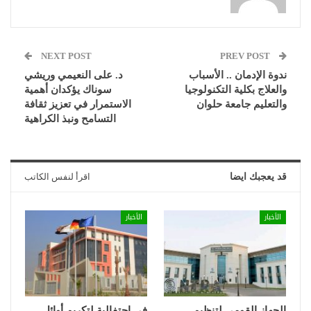
NEXT POST
PREV POST
ندوة الإدمان .. الأسباب
د. على النعيمي وريشي
والعلاج بكلية التكنولوجيا
سوناك يؤكدان أهمية
والتعليم جامعة حلوان
الاستمرار في تعزيز ثقافة
التسامح ونبذ الكراهية
قد يعجبك ايضا
اقرأ لنفس الكاتب
الأخبار
الأخبار
الجهاز القومي لتنظيم
في احتفالية لتكريم أوائل