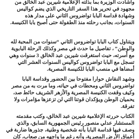
وأشادت الوزيرة بما بذلته الإعلامية شيرين عبد الخالق من
مجهود في تحرير هذا السفر التاريخي الذي يضم كواليس
وشهادة قداسة البابا تواضروس الثاني على مدار هذه
السنوات، بجانب رحلته منذ الطفولة حتى أصبح بابا الكنيسة.
ويتناول كتاب البابا تواضروس الثاني “سنوات من المحبة لله
والوطن” ، تفاصيل ما حدث في مصر وكذلك الرحلة البابوية
مع أسرته، حيث استغرقت شيرين عبد الخالق 3 سنوات وهي
تسجل مع البابا تواضروس كواليس السنوات العشر التي
أمضاها في منصب البابا للكنيسة المصرية.
وشهد النقاش حوارا مفتوحا بين الحضور وقداسة البابا
تواضروس الثاني ومحطات في حياته، وما مرت به من مصر
وكيف وقفت الكنيسة المصرية والأزهر الشريف حائط صد،
يحميان الوطن ويؤكدان قوتنا التي لن تزعزها مؤامرات ولا
تفرقة.
الكتاب حررته الإعلامية شيرين عبد الخالق، وكتب مقدمته
المستشار عدلي منصور رئيس الجمهورية السابق، والذي
وصف فيها قداسة البابا بأنه شخصية وطنية، جذورها ضاربة في
أعماق الأرض المصرية، وأنه رغم ما واجهه من صعاب، كان