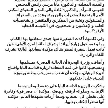
والتنمية المحلية، والدكتورة مايا مرسي رئيس المجلس
القومي للمرأة، والدكتورة غادة والي المدير التنفيذي لمكتب
الأمم المتحدة للمخدرات والجريمة، وعدد من السفراء
والمسئولين ونخبة من المفكرين والمثقفين والشخصيات
العامة والإعلاميين والصحفيين، في الكنيسة القبطية
الأرثوذكسية.
وفي كلمتها، أكدت السفيرة سها جندي سعادتها بهذا الكتاب
وما يضمه حول زيارة أيرلندا وشرف لقائه للمرة الأولى، حين
كانت تعمل سفيرة لمصر هناك، مؤكدة سعادتها البالغة بشرف
اللقاء والزيارة.
وأضافت وزيرة الهجرة أن الجالية المصرية بمسلميها
ومسيحييها كانوا في قمة السعادة لزيارة قداسة البابا وافتتاح
أديرة الرهبان، مؤكدة أن شعب مصر يحب وطنه ورموزه
الدينية، على اختلافهم.
وشكرت الوزيرة قداسة البابا على دعمه للوطن وسط
الأزمات، وصلواته لرفعته ونهضته، مؤكدة أن مصر قوية وقادرة
على تخطي كل الصعاب وسط أزمات يشهدها العالم، مؤكدة
أنها ستقرأ الكتاب بقلبها.