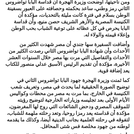
ومن ناحيتها، أوضحت وزيرة الهجرة أن قداسة البابا تواضروس
الثاني رمز وطني، ساعد بحكمته وحصافته على العبور بسفينة
الوطن بسلام في فترة كانت مليئة بالتحديات، مؤكدة أن
الكنيسة المصرية والأزهر الشريف حصن منيع، وأن قداسة
البابا يحرص في كل عظاته على توعية الشباب بحب الوطن
وإعلاء قيمته والولاء له.
وأضافت السفيرة سها جندي أن مصر شهدت الكثير من
الأحداث وأن شهادة البابا تواضروس الثاني رصدت الكثير من
الأحداث والتفاصيل التي مرت بها مصر خلال السنوات العشر
الأخيرة، مؤكدة أن تقديم الرئيس الأسبق عدلي منصور للكتاب
يعد إضافة قوية.
كما ثمنت وزيرة الهجرة جهود البابا تواضروس الثاني في
توضيح الصورة الحقيقية لما يحدث في مصر، وتعريف شعب
الكنيسة في الخارج، بما مرت به مصر من محطات وكواليس
الأيام الأولى بعد تجليسه وزياراته الخارجية لتوضيح رؤيته
للموقف المصري ودحض الشائعات التي روج لها المغرضون،
مؤكدة أن قداسته يعد رمزا روحيا، وتعد رحلته ملهمة للشباب،
لتفوقه في رحلته العلمية بجانب الدينية أيضا، وكذلك ما يقدمه
لوطنه من جهود مخلصة فس شتى المحافل.