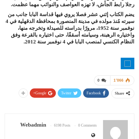
رجلا رابط الجأش، لا تهزه العواصف والنوائب مهما عظمت.
يضم الكتاب إثني عشر فصلا يروي فيها قداسة البابا جانب من
سيرته مُنذ مولده في مدينة المنصورة بمحافظة الدقهلية في 4
نوفمبر سنة 1952، مرورًا بدراسته للصيدلة وتخرجه منها،
واختياره الرهبنة، وسيامته أسقفًا، حتى اختياره بالقرعة وفق
النظام الكنسي لمنصب البابا في 4 نوفمبر سنة 2012.
0
1٬066
Google+
Twitter
Facebook
Share
Webadmin
6198 Posts
0 Comments