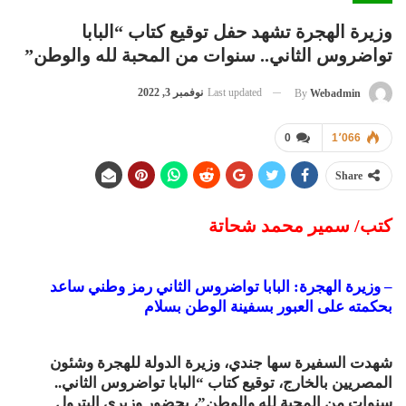
وزيرة الهجرة تشهد حفل توقيع كتاب “البابا
تواضروس الثاني.. سنوات من المحبة لله والوطن”
Last updated
نوفمبر 3, 2022
By
Webadmin
0
1٬066
Share
كتب/ سمير محمد شحاتة
– وزيرة الهجرة: البابا تواضروس الثاني رمز وطني ساعد
بحكمته على العبور بسفينة الوطن بسلام
شهدت السفيرة سها جندي، وزيرة الدولة للهجرة وشئون
المصريين بالخارج، توقيع كتاب “البابا تواضروس الثاني..
سنوات من المحبة لله والوطن”، بحضور وزيري البترول