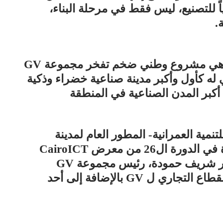
ً للتصنيع، ليس فقط في مرحلة البناء،
.
وأشار إلى أن مدينة طربول الصناعية هي مشروع وطني ضخم تفخر مجموعة GV
سي له كأول وأكبر مدينة صناعية خضراء وذكية
بر المدن الصناعية في المنطقة
 ذلك خلال مشاركة مجموعة GV للتنمية العمرانية- المطور العام لمدينة
طربول بمركز أطفيح بمحافظة الجيزة في الدورة ال26 من معرض CairoICT
الذي اختتم أعماله في القاهرة، بحضور شريف حمودة، رئيس مجموعة GV
للتنمية العمرانية، وعلي جابر، رئيس القطاع التجاري ل GV بالإضافة إلى أحد