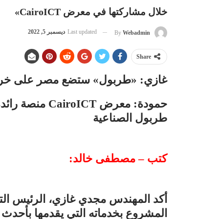
خلال مشاركتها في معرض CairoICT»
Last updated
ديسمبر 5, 2022
By
Webadmin
Share
غازي: «طربول» ستضع مصر على خريطة
حمودة: معرض CT
طربول الصناعية
كتب – مصطفى خالد:
أكد المهندس مجدي غازي، الرئيس التن
المشروع بخدماته التي يقدمها بأحدث ا