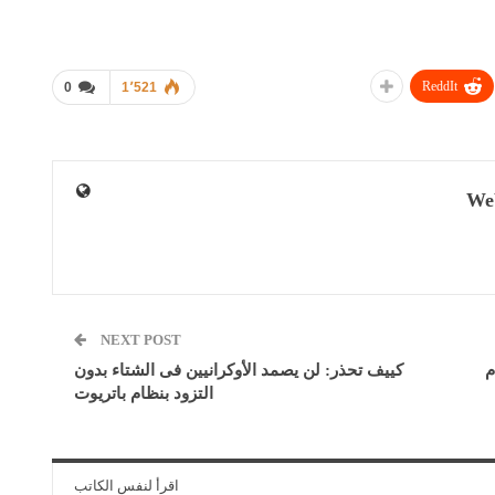
ReddIt
0
1٬521
We
NEXT POST
م
كييف تحذر: لن يصمد الأوكرانيين فى الشتاء بدون
التزود بنظام باتريوت
اقرأ لنفس الكاتب