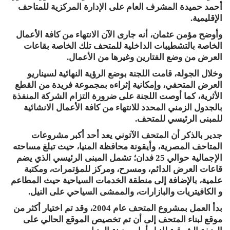
أحمد حميدة المشرف العام على الإدارة المركزية للمتاحف
الإقليمية.
وأوضح مؤمن عثمان، أنه جارى الآن الانتهاء من كافة الأعمال
الخاصة بالتشطيبات الداخلية للمتحف تلك الخاصة بقاعات
العرض من وضع الفتارين وغيرها من الأعمال.
وخلال الجولة، قامت اللجنة بوضع الرؤية النهائية لسيناريو
العرض المتحفي، وإمكانية إثراءه بمجموعة فريدة من القطع
الأثرية، كما أوصت اللجنة على ضرورة التزام الشركة المنفذة
بالجدول الزمني المحدد للانتهاء من كافة الأعمال الانشائية
للمبنى الرئيسي للمتحف.
جدير بالذكر أن المتحف الآتوني يعد أحد أكبر مشروعات
المتاحف المصرية، وأيقونة محافظة المنيا، حيث تبلغ مساحته
الإجمالية حوالي 25 فدان؛ تشمل المبنى الرئيسي الذي يضم
قاعات العرض الدائم، ومسرح، ومركز للمؤتمرات، ومكتبة
علمية، بالإضافة إلى منطقة الخدمات السياحية حيث المطاعم
و الكافيتريات والبازارات، والممشى السياحي على النيل.
بدأ العمل بمشروع المتحف عام 2004، وقد تم اختيار أكثر من
موقع لبناء المتحف إلى أن تم تخصيص الموقع الحالي على