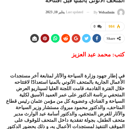
المتحف الآتونى بالمنيا قبل افتتاحه
Last updated
يناير 10, 2023
By
Webadmin
0
984
Share
كتب: محمد عبد العزيز
في إطار جهود وزارة السياحة والآثار لمتابعة آخر مستجدات
الأعمال الجارية بالمتحف الآتوني بالمنيا استعدادًا لافتتاحه
خلال الفترة القادمة، قامت اللجنة العليا لسيناريو العرض
المتحفي برئاسة الدكتور على عمر العميد الأسبق لكلية
السياحة و الفنادق، وعضوية كل من مؤمن عثمان رئيس قطاع
المتاحف، والدكتور محمود مبروك مستشار وزير السياحة
والآثار للعرض المتحفي، والدكتور أسامة عبد الوارث مدير
متحف الطفل، بجولة تفقدية داخل المتحف للوقوف على
الموقف التنفيذ لمستجدات الأعمال به، و ذلك بحضور الدكتور