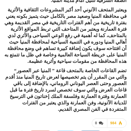
الضفة الشرقية للنيل أمام مدينة المنيا.
ويعتبر المتحف الآتوني أحد أكبر المشروعات الثقافية والأثرية
في محافظة المنيا وصعيد مصر بالكامل حيث يتميز بكونه يعني
بفترة تاريخية من أهم الفترات التاريخية في مصر القديمة وهي
فترة العمارنة ويعتبر من المتاحف التي تربط المواقع الأثرية
بالمتاحف، كما له أهمية في رفع الوعي السياحى والأثري لدي
أهالي المنيا ودوره في التنمية السياحية لمحافظة المنيا حيث
أن افتتاحه سوف يكون إضافة كبيرة تساهم في وضع محافظة
المنيا على خريطة السياحة العالمية وخاصة في ظل ما تتمتع به
هذه المحافظة من مقومات سياحية وأثرية عظيمة.
تضم القاعات الخاصة بالمتحف قاعة ” المنيا عبر العصور“
والتي من المقرر أن يتم تخصيصها لعرض تاريخ المنيا منذ أقدم
العصور وحتى العصر اليوناني الروماني، بالإضافة إلى باقي
قاعات العرض والتي سوف تخصص لسرد تاريخ فترة ما قبل
العمارنة وفترة العمارنة وفلسفة الملك إخناتون في الترسيخ
للديانة الآتونية، وفن العمارنة والذي يعتبر من الفترات
المتفردة في الفن المصري القديم.
0
984