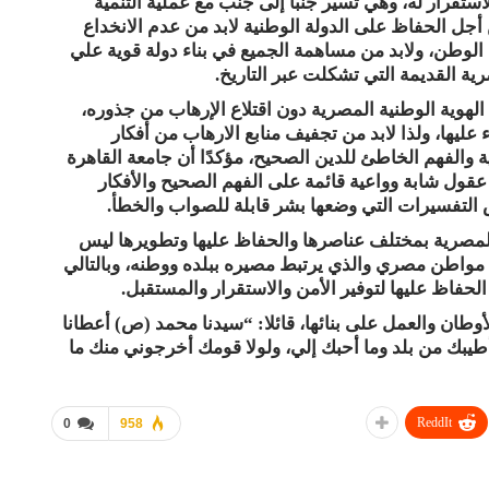
قرار له، وهي تسير جنبًا إلى جنب مع عملية التنمية
أجل الحفاظ على الدولة الوطنية لابد من عدم الانخداع
الوطن، ولابد من مساهمة الجميع في بناء دولة قوية علي
ة القديمة التي تشكلت عبر التاريخ.
الهوية الوطنية المصرية دون اقتلاع الإرهاب من جذوره،
يها، ولذا لابد من تجفيف منابع الارهاب من أفكار
والفهم الخاطئ للدين الصحيح، مؤكدًا أن جامعة القاهرة
عقول شابة وواعية قائمة على الفهم الصحيح والأفكار
 التفسيرات التي وضعها بشر قابلة للصواب والخطأ.
لمصرية بمختلف عناصرها والحفاظ عليها وتطويرها ليس
مواطن مصري والذي يرتبط مصيره ببلده ووطنه، وبالتالي
الحفاظ عليها لتوفير الأمن والاستقرار والمستقبل.
ان والعمل على بنائها، قائلا: “سيدنا محمد (ص) أعطانا
يبك من بلد وما أحبك إلي، ولولا قومك أخرجوني منك ما
ReddIt
0
958