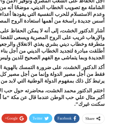
أجل الحفاظ على الشعب المصري وتوفير الأمن والاست
الشاملة مع تصويب الخطاب الديني، موضحًا أنه من 
وعدم الاستسلام للحرب النفسية التي يقودها أعداء 
أسس جديدة راسخة من أهمها استعادة الروح المصري
أشار الدكتور الخشت، إلى أنه لا يمكن الحفاظ على 
والإرهاب غريب على الروح المصرية ويسعى للقضاء عل
متطرفة وخطاب ديني بشري يغذي الانغلاق والرجعية 
أطلقت مبادرة لتجديد الخطاب الديني من أجل بناء 
الجديدة وبما يتماشى مع الفهم الصحيح للدين وليس
أكد الدكتور الخشت، على ضرورة التمسك بالهوية ا
فقط من أجل مصير الدولة وإنما من أجل مصير كل 
يرتبط كل ذلك بمفهوم الدولة الوطنية التي لابد من 
اختتم الدكتور محمد الخشت، محاضرته حول حب الأوط
أكبر مثال علي حب الوطن عندما قال عن مكة “ما أط
سكنت غيرك”.
Google+
Twitter
Facebook
Share