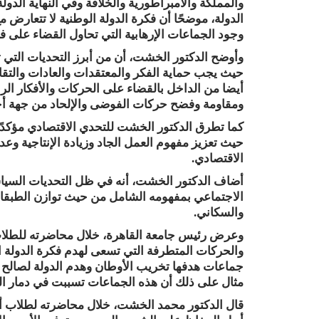
والمملكة والامبراطورية والخلافة وفي النهاية الدول
الدولة، موضحًا أن فكرة الدولة الوطنية لا تتعارض م
وجود الجماعات الإرهابية التي تحاول القضاء على فك
وأوضح الدكتور الخشت، أن من أبرز التحديات التي ت
حيث يجب حماية الفكر والمعتقدات والعادات والتقال
أيضا من الداخل بالقضاء على الحركات والأفكار الر
ومقاومة وفضح حركات الفوضى والإلحاد من جهة أ
كما تطرق الدكتور الخشت للتحدي الاقتصادي مؤكدًا 
حيث تعزيز مفهوم العمل الجاد وزيادة الإنتاجية وع
الاقتصادي.
أضاف الدكتور الخشت، أنه في ظل التحديات السياسية
الاجتماعي بمفهومه الشامل من حيث توازن الطبقات
والسكاني.
وعرض رئيس جامعة القاهرة، خلال محاضرته للطلاب 
والحركات المتطرفة التي تسعى لهدم فكرة الدولة ال
جماعات هدفها تخريب الأوطان وهدم الدولة لصالح أ
مثال على ذلك أن هذه الجماعات تسببت في دمار العد
قال الدكتور محمد الخشت، خلال محاضرته لطلاب أ