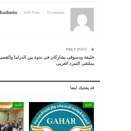
badmin
6191 Posts
0 Comments
PREV POST
خليفة ودسوقى يشاركان فى ندوة بين الدراما والقصي
بملتقى السرد العربى
قد يعجبك ايضا
الأخبار
الأخبار