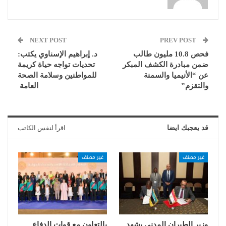
NEXT POST
PREV POST
فحص 10.8 مليون طالب
د. إبراهيم الإسناوي يكتب:
ضمن مبادرة الكشف المبكر
تحديات تواجه حياة كريمة
عن “الأنيميا والسمنة
للمواطنين وسلامة الصحة
والتقزم”
العامة
قد يعجبك ايضا
اقرأ لنفس الكاتب
غير مصنف
غير مصنف
وزير الطيران المدني يشهد
بالتعاون مع قوات الدفاع