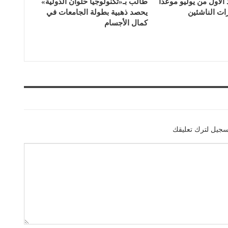
لأول من يوليو موعداً
طالب بـ«تكنولوجيا حلوان الدولية»
رات الناشئين
يحصد ذهبية بطولة الجامعات في
كمال الأجسام
سجيل لترك تعليقك