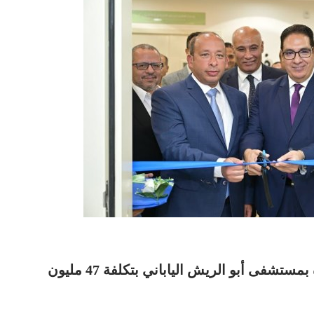
جامعة القاهرة تفتتح وحدة للرعاية المركزة بمستشفى أبو الريش الياباني بتكلفة 47 مليون