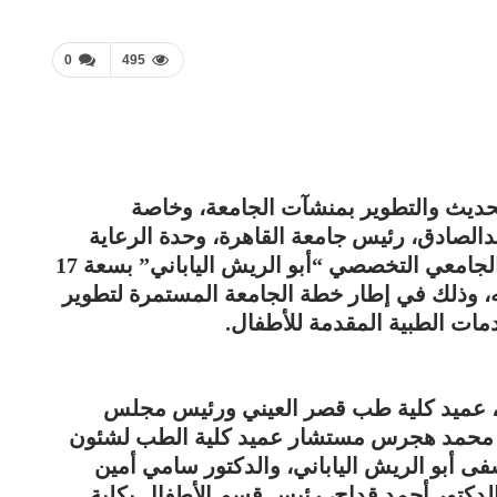
0
495
حديث والتطوير بمنشآت الجامعة، وخاصة
الصادق، رئيس جامعة القاهرة، وحدة الرعاية
المركزة بالدور الثاني بمستشفى الأطفال الجامعي التخصصي “أبو الريش الياباني” بسعة 17
مالية بلغت 47 مليون جنيه، وذلك في إطار خطة الجامعة المستمرة لتطوير
مات الطبية المقدمة للأطفال.
اح، عميد كلية طب قصر العيني ورئيس مجلس
ور محمد هجرس مستشار عميد كلية الطب لشئون
ى أبو الريش الياباني، والدكتور سامي أمين
لدكتور أحمد قداح، رئيس قسم الأطفال بكلية