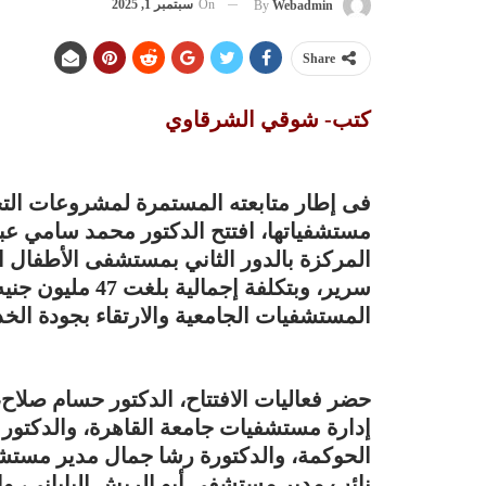
On
سبتمبر 1, 2025
By
Webadmin
Share
كتب- شوقي الشرقاوي
فى إطار متابعته المستمرة لمشروعات الت
مستشفياتها، افتتح الدكتور محمد سامي عبد
سرير، وبتكلفة إج
المستشفيات الجامعية والارتقاء بجودة الخد
حضر فعاليات الافتتاح، الدكتور حسام صل
إدارة مستشفيات جامعة القاهرة، والدكت
الحوكمة، والدكتورة رشا جمال مدير مستشف
نائب مدير مستشفي أبو الريش الياباني، وا