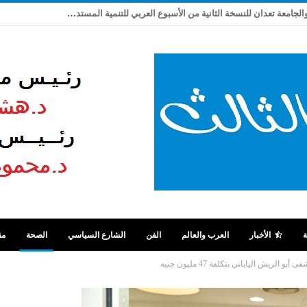
ربيع شاهين يكتب: بعد تعثر ٩ سنوات .. مصر والجامعة تعدان للنسخة الثانية من الأسبوع العربي للتنمية المستدامة
ة
الأخبار
العرب والعالم
الفن
الشارع السياسي
الصحة
مق
ريش الياباني بتكلفة 47 مليون جنيه