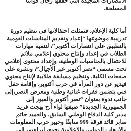
الانتصارات المجيدة التي حققها رجال قواتنا
المسلحة.
أما كلية الإعلام، فتمثلت احتفالاتها فى تنظيم دورة
تدريبية موضوعها “إعداد وتقديم المناسبات القومية
بالتطبيق على انتصارات أكتوبر”، لتنمية مهارات
الطلاب في إعداد وإنتاج محتوي إعلامي ملائم
للاحتفال بالمناسبات الوطنية، وإعداد محتوى إعلامي
تحت مسمى “نصر أكتوبر عبر الأجيال”، ونشره على
صفحات الكلية، وتنظيم مسابقة طلابية لإنتاج محتوي
فيديو عن دور المرأة في حرب أكتوبر، وإقامة حفل
فني يتضمن فقرات غنائية وطنية ومعرض النصر،إلى
جانب ندوة بعنوان “نصر أكتوبر والعبور إلى
الجمهورية الجديدة” ضيفها لواء أ.ح بهجت فريد
مدير كلية الدفاع الوطني السابق، والعميد حاتم
صابر قائد فرقة 999 سابقًا وخبير حرب المعلومات
والإرهاب الدولي، والإعلامية نجوي إبراهيم، إلى