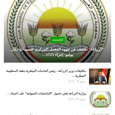
الإقتصاد
“الزراعة” تكشف عن جهود المعمل المركزي للمبيدات خلال
يوليو: إجراء 3723…
بتكليفات وزير الزراعة.. رئيس الخدمات البيطرية يتفقد المنظومة
البيطرية…
يوليو 30, 2026
وزارة الزراعة تعلن حصول “التناسليات الحيوانية” على اعتماد…
يوليو 26, 2026