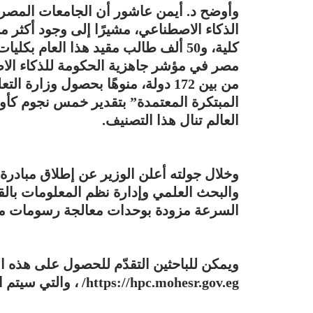
وأوضح د. أيمن عاشور أن الجامعات المصري
كلية، و50 ألف طالب مقيد هذا العام بك
من بين 172 دولة، منوهًا بحصول وزار
المبتكرة المعتمدة” بتقدير خمس نجوم ك
العالم تنال هذا التصنيف.
وخلال جولته أعلن الوزير عن إطلاق مبادرة و
والبحث العلمي وإدارة نظم المعلومات بالق
السرعة مزودة بوحدات معالجة رسومات متقدمة (GPUs) لأعضاء هيئة التدري
ويمكن للباحثين التقدّم للحصول على هذه ال
https://hpc.mohesr.gov.eg/ ، والتي سيتم الإعلان عنها عبر صفحة الوزارة.