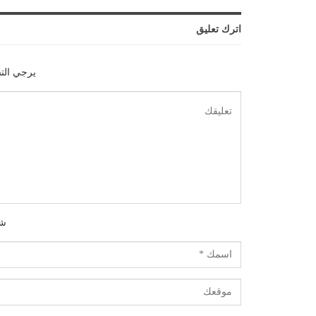
اترك تعليق
يرجي الت
شك