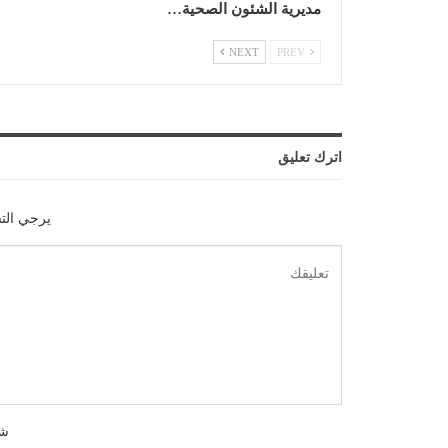
مديرية الشئون الصحية…
NEXT
PREV
اترك تعليق
يرجي الت
شك