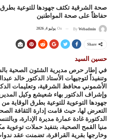
صحة الشرقية تكثف جهودها للتوعية بطرق ال
حفاظاً على صحة المواطنين
On
يوليو 4, 2026
By
Webadmin
Share
حسين السيد
في إطار حرص مديرية الشئون الصحية بالش
وتنفيذاً لتوجيهات الأستاذ الدكتور خالد عب
الأشموني محافظ الشرقية، وتعليمات الدكتو
وإشراف الدكتور بهاء شعيشع وكيل المديري
جهودها التوعوية للتوعية بطرق الوقاية من 
التعرض لها، حيث قامت إدارة الثقافة الصح
الدكتورة غادة عمارة مديرة الإدارة، وبالت
منيا القمح الصحية، بتنفيذ حملات توعوية م
وخارجها بقرية القراقرة، تضمنت عقد ندوات