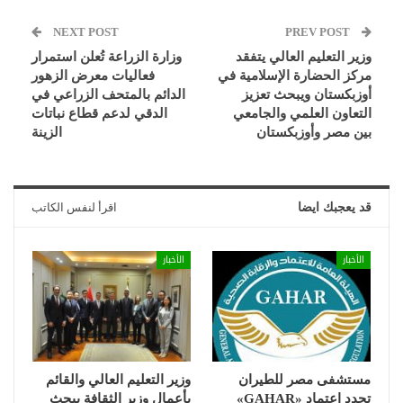
NEXT POST
PREV POST
وزير التعليم العالي يتفقد
وزارة الزراعة تُعلن استمرار
مركز الحضارة الإسلامية في
فعاليات معرض الزهور
أوزبكستان ويبحث تعزيز
الدائم بالمتحف الزراعي في
التعاون العلمي والجامعي
الدقي لدعم قطاع نباتات
بين مصر وأوزبكستان
الزينة
قد يعجبك ايضا
اقرأ لنفس الكاتب
الأخبار
الأخبار
مستشفى مصر للطيران
وزير التعليم العالي والقائم
تجدد اعتماد «GAHAR»
بأعمال وزير الثقافة يبحث