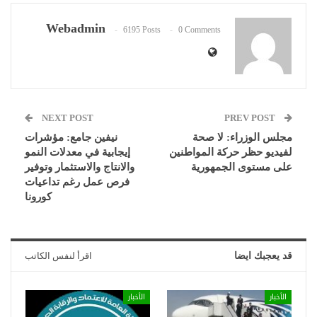
Webadmin
6195 Posts
0 Comments
NEXT POST
PREV POST
مجلس الوزراء: لا صحة
نيفين جامع: مؤشرات
لفيديو حظر حركة المواطنين
إيجابية في معدلات النمو
على مستوى الجمهورية
والانتاج والاستثمار وتوفير
فرص عمل رغم تداعيات
كورونا
قد يعجبك ايضا
اقرأ لنفس الكاتب
الأخبار
الأخبار