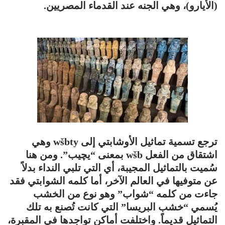
(الأيارو)، وهي الجنه عند القدماء المصريين.
ترجع تسمية تماثيل الأوشابتي إلى wšbty وهي
اشتقاق من الفعل wšb بمعنى “يچيب”. ومن هنا
سُميت بالتماثيل المجيبة، أي التي تلبي النداء بدلاً
عن متوفيها في العالم الآخر، أما كلمه الشوابتي فقد
جاءت من كلمه “شواب” وهو نوع من الخشب
يُسمي “خشب البريسا” التي كانت تُصنع به تلك
التماثيل قديماً. واختلفت أماكن تواجدها في المقبرة،