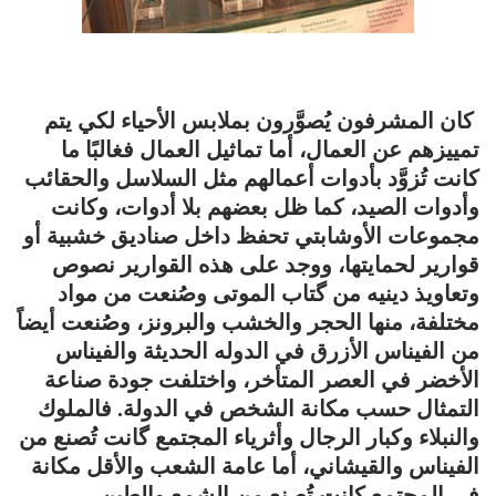
كان المشرفون يُصوَّرون بملابس الأحياء لكي يتم
تمييزهم عن العمال، أما تماثيل العمال فغالبًا ما
كانت تُزوَّد بأدوات أعمالهم مثل السلاسل والحقائب
وأدوات الصيد، كما ظل بعضهم بلا أدوات، وكانت
مجموعات الأوشابتي تحفظ داخل صناديق خشبية أو
قوارير لحمايتها، ووجد على هذه القوارير نصوص
وتعاويذ دينيه من گتاب الموتى وصُنعت من مواد
مختلفة، منها الحجر والخشب والبرونز، وصُنعت أيضاً
من الفيناس الأزرق في الدوله الحديثة والفيناس
الأخضر في العصر المتأخر، واختلفت جودة‍ صناعة
التمثال حسب مكانة الشخص في الدولة. فالملوك
والنبلاء وكبار الرجال وأثرياء المجتمع گانت تُصنع من
الفيناس والقيشاني، أما عامة الشعب والأقل مكانة
في المجتمع كانت تُصنع من الشمع والطين