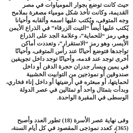
حيث كانت توضع بجوار المومياوات في مصر
القديمة، وكانت تأخذ شكل مومياء مصغرة بملامح
وجه المتوفى، ويُكتب عليها اسمه وألقابه وأحيانا
يُكتب عليها أيضاً “التيت الزرقاء” في الذراع الأيمن
وهي رمز “للحماية”، وعلامة الجد على الذراع
الأيسر، وهو رمز “الاستقرار”، وتعددت أماكن
تواجدها فتوضع أحيانًا عند رأس المتوفى، وأحيانًا
أخرى توجد عند قدمه، وأحيانًا توجد داخل تجويفين
في يمين ويسار جدران حجرة الدفن أو داخل
صندوقين أو نموذجين من التوابيت الخشبية
لحمايتها، أو مبعثره في أرضيتها أو داخل إناء فخاري،
وبدأت بتمثال واحد أو تمثالين في عصر الدولة
الوسطى في المقبرة الواحدة.
وفى نهاية عصر الأسرة (18) تطور العدد وأصبح
(365)، كعدد نموذجى المقصود في كل أيام السنة،