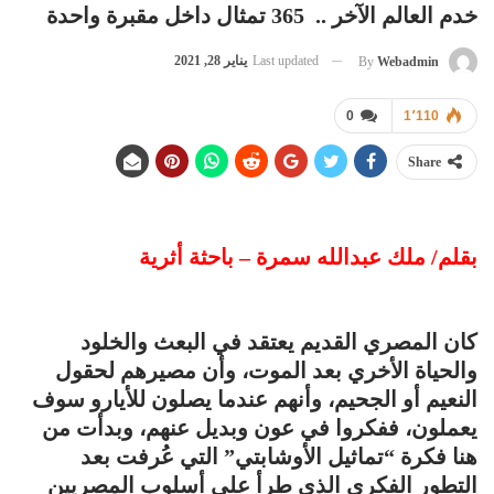
خدم العالم الآخر .. 365 تمثال داخل مقبرة‍ واحدة
Last updated
يناير 28, 2021
By
Webadmin
0
1٬110
Share
بقلم/ ملك عبدالله سمرة – باحثة أثرية
كان المصري القديم يعتقد في البعث والخلود
والحياة الأخري بعد الموت، وأن مصيرهم لحقول
النعيم أو الجحيم، وأنهم عندما يصلون للأيارو سوف
يعملون، ففكروا في عون وبديل عنهم، وبدأت من
هنا فكرة “تماثيل الأوشابتي” التي عُرفت بعد
التطور الفكري الذي طرأ على أسلوب المصريين