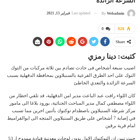
السرعة الزائدة
Last updated
فبراير 13, 2021
By
Webadmin
0
928
Share
كتبت: دينا رمزي
اصيب سبعة أشخاص فى حادث تصادم بين ثلاثة مركبات من التوك
التوك على احد الطرق الفرعية بالسنبلاوين بمحافظة الدقهلية بسبب
السرعة الزائدة والتعدي الخاطئ
كان اللواء رافت عبد الباعث مدير امن الدقهلية، قد تلقي اخطار من
اللواء مصطفي كمال مدير المباحث الجنائية، بورود بلاغا الى مامور
مركز شرطة السنبلاوين باصطدام توكتوك بأثنين اخرين مما تسبب
في إصابة 7 أشخاص على طريق السنبلاوين المتجه الى ابوالقراميط
امام قرية برقين
حيث تبين ان التوكتوك الاول بدون لوحات معدنية قيادة ممدوح ا. 53