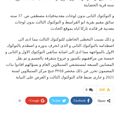
سنه قرية الحصاينة
و التوكتوك الثانى بدون لوحات معدنيةقيادة مصطفي ص. 37 سنه
سائق مقيم بقرية ابو القراميط و التوكتوك الثالث بدون لوحات
معدنية فر قائده تاركا اياه بموقع الحادث
و ذلك بسبب التخطى الخاطئ للتوكتوك الثالث مما ادى الى
اصطدامه بالتوكتوك الثانى و الذى انحرف بدوره و اصطدم بالتوكوك
الاول بالمواجهه مما ادى الى اصابة سائقي التوكتوك الاول و الثانى و
خمسة من مرافقيهم بكسور و جروح متفرقه بالجسم و تم نقل
المصابين السبعه لمستشفي السنبلاوين العام و بسؤالهم افادوا بذات
المضمون تحرر عن ذلك محضر ٣٢٤٥ جنح مركز السنبلاوين لسنة
2021 و جارى ضبط قائد التوكتوك الثالث و العرض على النيابة
0
928
Google+
Twitter
Facebook
Share