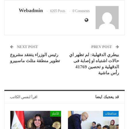
Webadmin
6205 Posts
0 Comments
NEXT POST
PREV POST
بيطري الدقهلية: لم تظهر اي
رئيس الوزراء يتفقد مشروع
حالات اشتباه او إصابة فى
تطوير منطقة مثلث ماسبيرو
الدقهلية و تحصين 41769
رأس ماشية
قد يعجبك ايضا
اقرأ لنفس الكاتب
محافظات
الأخبار