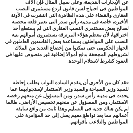
عن الإيجارات القديمة، وعلى سبيل المثال فإن آلاف
المواطنين فى احتياج لسن قانون لردع مستثمرى النصب
العقارى والقضاء على هذه الظاهرة التى انتشرت فى الآونة
الأخيرة، خاصة فى مدينة رأس سدر التى تعتبر قلعة محصنة
لصالح بعض مستثمرى النصب العقارى التي لم يستطع أحد
اختراقها، لأن معظم هؤلاء المرتزقة يستثمرون أموالهم بنية
النصب على المواطنين بمساعدة بعض الفاسدين العاملين فى
الجهاز الحكومى حتى تمكنوا من إخضاع العديد من الملاك
لشروطهم المجحفة بدفع أموالا إضافية غير منصوص عليها فى
العقود كشرط لاستلام الوحدة.
فقد كان من الأحرى أن يتقدم السادة النواب بطلب إحاطة
للسيد وزير السياحة والسيد وزير الاستثمار لإستجوابهما عما
يحدث فى مدينة رأس سدر، ومن المسؤول عن منحهم رخصة
الاستثمار، ومن المسؤول عن منحهم تخصيص الأراضى، طالما
لم يكن هناك جدية فى التسليم وهذا ثابت من واقع سابقة
أعمالهم مما يعد تواطؤ معهم يصل إلى حد المؤامرة على
المواطنين والتلاعب بأقواتهم.