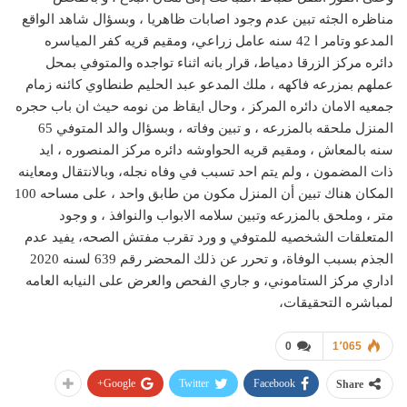
مناظره الجثه تبين عدم وجود اصابات ظاهريا ، وبسؤال شاهد الواقع
المدعو وتامر ا 42 سنه عامل زراعي، ومقيم قريه كفر المياسره
دائره مركز الزرقا دمياط، قرار بانه اثناء تواجده والمتوفي بمحل
عملهم بمزرعه فاكهه ، ملك المدعو عبد الحليم طنطاوي كائنه زمام
جمعيه الامان دائره المركز ، وحال ايقاظ من نومه حيث ان باب حجره
المنزل ملحقه بالمزرعه ، و تبين وفاته ، وبسؤال والد المتوفي 65
سنه بالمعاش ، ومقيم قريه الحواوشه دائره مركز المنصوره ، ايد
ذات المضمون ، ولم يتم احد تسبب في وفاه نجله، وبالانتقال ومعاينه
المكان هناك تبين أن المنزل مكون من طابق واحد ، على مساحه 100
متر ، وملحق بالمزرعه وتبين سلامه الابواب والنوافذ ، و وجود
المتعلقات الشخصيه للمتوفي و ورد تقرب مفتش الصحه، يفيد عدم
الجذم بسبب الوفاة، و تحرر عن ذلك المحضر رقم 639 لسنه 2020
اداري مركز الستاموني، و جاري الفحص والعرض على النيابه العامه
لمباشره التحقيقات،
0
1٬065
Google+
Twitter
Facebook
Share