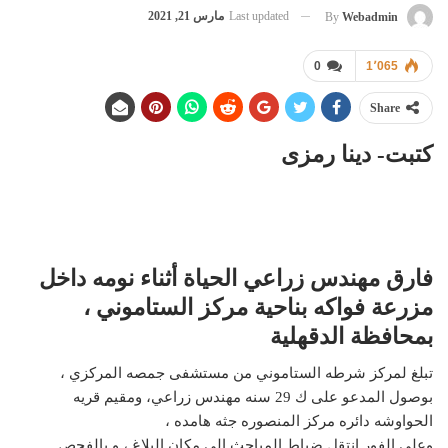
Last updated
مارس 21, 2021
By
Webadmin
0
1٬065
Share
كتبت- دينا رمزى
فارق مهندس زراعي الحياة أثناء نومه داخل
مزرعة فواكه بناحية مركز الستاموني ،
بمحافظة الدقهلية
تبلغ لمركز شرطه الستاموني من مستشفى جمصه المركزي ،
بوصول المدعو على ك 29 سنه مهندس زراعي، ومقيم قريه
الحواوشه دائره مركز المنصوره جثه هامده ،
وعلى الفور انتقل ضباط المباحث إلى مكان البلاغ ، و بالفحص