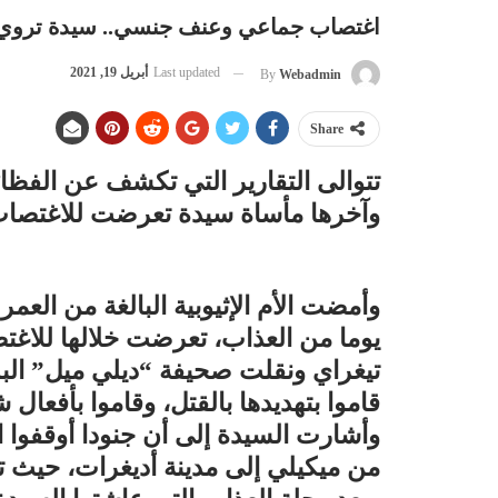
اغتصاب جماعي وعنف جنسي.. سيدة تروي م
Last updated
أبريل 19, 2021
By
Webadmin
Share
تتوالى التقارير التي تكشف عن الفظائع
وآخرها مأساة سيدة تعرضت للاغتصاب 11 يوم
تيغراي ونقلت صحيفة “ديلي ميل” البر
قاموا بتهديدها بالقتل، وقاموا بأفعال شن
وأشارت السيدة إلى أن جنودا أوقفوا ال
من ميكيلي إلى مدينة أديغرات، حيث تم