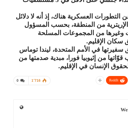
لتطورات العسكرية هناك، إذ أنه لا دلائل
لإريترية من المنطقة، بحسب المسؤول
ات وغيرها من المجموعات المسلحة
 سكان الإقليم.
فيرتها في الأمم المتحدة، ليندا توماس
قوّاتها من إثيوبيا فورا، مبدية صدمتها من
حقوق الإنسان في الإقليم.
ReddIt
0
1٬716
We