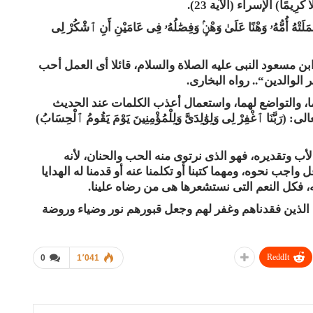
ْلًا كَرِيمًا) الإسراء (الآية 23).
هُ أُمُّهُۥ وَهْنًا عَلَىٰ وَهْنٍۢ وَفِصَٰلُهُۥ فِى عَامَيْنِ أَنِ ٱشْكُرْ لِى
بن مسعود النبى عليه الصلاة والسلام، قائلا أى العمل أحب
ر الوالدين
“..
رواه البخارى.
ما، والتواضع لهما، واستعمال أعذب الكلمات عند الحديث
ا ٱغْفِرْ لِى وَلِوَٰلِدَىَّ وَلِلْمُؤْمِنِينَ يَوْمَ يَقُومُ ٱلْحِسَابُ)
الأب وتقديره، فهو الذى نرتوى منه الحب والحنان، لأنه
 واجب نحوه، ومهما كتبنا أو تكلمنا عنه أو قدمنا له الهدايا
ياته، فكل النعم التى نستشعرها هى من رضاه علينا.
ءنا الذين فقدناهم وغفر لهم وجعل قبورهم نور وضياء وروضة
ReddIt
0
1٬041