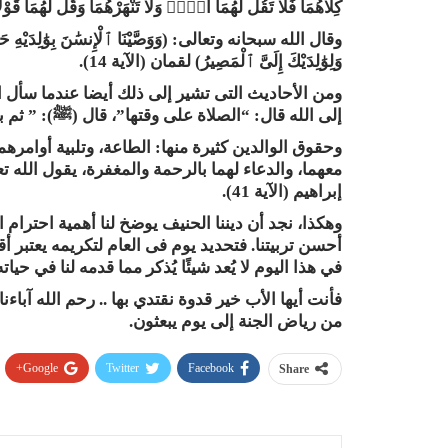
كِلَاهُمَا فَلَا تَقُل لَّهُمَآ أُفٍّۢ وَلَا تَنْهَرْهُمَا وَقُل لَّهُمَا قَو
وقال الله سبحانه وتعالى: (وَوَصَّيْنَا ٱلْإِنسَٰنَ بِوَٰلِدَيْهِ حَمَلَتْ
وَلِوَٰلِدَيْكَ إِلَىَّ ٱلْمَصِيرُ) لقمان (الآية 14
)
.
ومن الأحاديث التى تشير إلى ذلك أيضا عندما سأل ا
إلى الله قال: “الصلاة على وقتها”، قال (
ﷺ
)
: ” ثم ب
وحقوق الوالدين كثيرة منها: الطاعة، وتلبية أوامره
معهما، والدعاء لهما بالرحمة والمغفرة، يقول الله تعالى: (رَبَّنَ
إبراهيم (الآية 41).
وهكذا، نجد أن ديننا الحنيف يوضخ لنا أهمية احترام 
أحسن تربيتنا. فتحديد يوم فى العام لتكريمه يعتبر أقل
في هذا اليوم لا يُعد شيئًا يُذكر مما قدمه لنا في ح
فأنت أيها الأب خير قدوة نقتدي بها .. رحم الله آبا
من رياض الجنة إلى يوم يبعثون.
Google+
Twitter
Facebook
Share