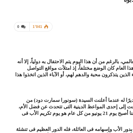
0
1٬041
وم الأب العالمي، بالرغم من أن هذا اليوم يتم الاحتفال به دولياً، إلا أنه
ا العام كان الوضع مختلفاً، إذ امتلأت مواقع التواصل
الذين يتذكرون محبة والدهم لهم، أو الآباء الذين اتخذوا هذا
يرًا له عندما أعلنت السيدة (سونورا سمارت دود) من
شنطن عام 1909 عندما استمعت إلى إحدى المواعظ الدينية التى تتحدث عن فضل الأم،
فقررت أن يكون هناك أيضًا يوم لتكريم الأب. ومن هنا أصبح يوم 21 يونيو من كل عام هو يوم تكريم الأب فى
 بدور الأب وإسهامه فى العائلة، فله الدور العظيم فى تنشئة