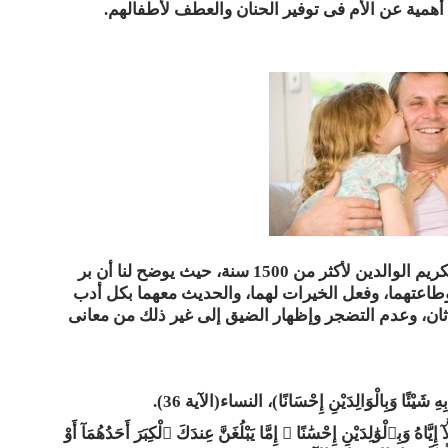
ن أهمية عن الأم فى توفير الحنان والعطف لأطفالهم
.
لقد سبق ديننا الحنيف العالم أجمع فى الدعوة إلى تكريم الوالدين لأكثر من 1500 سنة، حيث يوضح لنا أن بر
وطاعتهما، وفعل الخيرات لهما، والحديث معهما بكل أدب
حدثان، وعدم التضجر وإظهار الضيق إلى غير ذلك من معانى
ْئًا وَبِالْوَالِدَيْنِ إِحْسَانًا)، النساء(الآية 36).
ُ وَبِٱلْوَٰلِدَيْنِ إِحْسَٰنًا ۚ إِمَّا يَبْلُغَنَّ عِندَكَ ٱلْكِبَرَ أَحَدُهُمَآ أَوْ