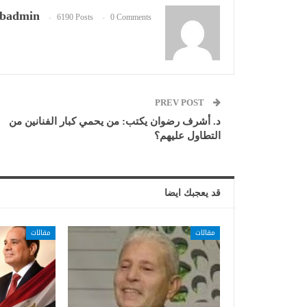
badmin
6190 Posts
0 Comments
PREV POST
د. أشرف رضوان يكتب: من يحمي كبار الفنانين من
التطاول عليهم؟
قد يعجبك ايضا
مقالات
مقالات