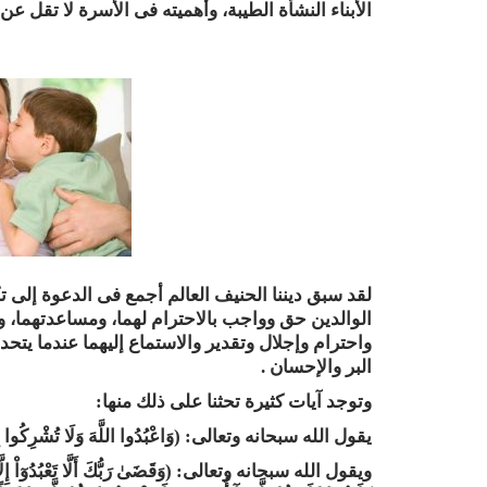
الأبناء النشأة الطيبة، وأهميته فى الأسرة لا تقل ع
الوالدين حق وواجب بالاحترام لهما، ومساعدتهما، 
واحترام وإجلال وتقدير والاستماع إليهما عندما يت
البر والإحسان
.
وتوجد آيات كثيرة تحثنا على ذلك منها
:
يقول الله سبحانه وتعالى: (وَاعْبُدُوا اللَّهَ وَلَا تُشْرِكُوا بِهِ شَي
ويقول الله سبحانه وتعالى: (وَقَضَىٰ رَبُّكَ أَلَّا تَعْبُدُوٓاْ إِلَّآ إِيَّاه