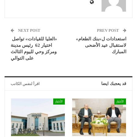
NEXT POST
PREV POST
استعدادات ل«بنك الطعام»
«العليا للقيادات» تواصل
لاستقبال عيد الأضحى
اختيار 62 رئيس مدينة
المبارك
ومركز وحي لليوم الثالث
على التوالي
قد يعجبك ايضا
اقرأ لنفس الكاتب
الأخبار
الأخبار