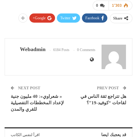
0
1٬303
Google+
Twitter
Facebook
Share
Webadmin
6184 Posts
0 Comments
NEXT POST
PREV POST
هل تتراجع ثقة الناس في
« شعراوي»: 40 مليون جنية
لقاحات “كوفيد-19″؟
لإعداد المخططات التفصيلية
للقري والمدن
قد يعجبك ايضا
اقرأ لنفس الكاتب