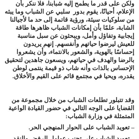
ولكن على قدر ما يطمح إليه شبابنا، فلا ننكر بأن
الإعلام، أحيانًا، يقوم بدور سلبي عن الشباب وما يبثه
من سلوكيات سيئة، ورؤية قاتمة إلى حد ما لأجيالنا
الشابة، علمًا بأن إمكانات الشباب ظاهرها طاقة
إيجابية وتفاؤل وأمل،
ويبحثون عن سبل مناسبة
للعيش ليرضوا حياتهم وأنفسهم. إنهم يريدون
إحساسًا بالهوية، والشعور بالانتماء، وأن يشعروا
بالرضا والهدف في حياتهم، ويسعون جاهدين لتحقيق
الإحساس بالذات وأنه شاب ذو قيمة ينتمى لوطن
يقدره، ويحيا في مجتمع قائم على القيم والأخلاق.
وقد تتبلور تطلعات الشباب من خلال مجموعة من
القضايا على الوجه التالي في حضور القيادة الواعية
المتمثلة في وزارة الشباب:
– تعويد الشباب على الحوار المنهجي الحر.
– تعويد الشباب على تجنب عوامل الرفض والنقد